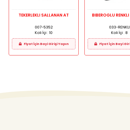
TEKERLEKLI SALLANAN AT
BIBEROGLU RENKLI 
007-5352
033-RENKLI
Koli İçi :
10
Koli İçi :
8
Fiyat İçin Bayi Girişi Yapın
Fiyat İçin Bayi Gir