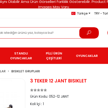
ri Aynı Olabilir Ama Ürün Görselleri Farklılık Gösterebilir. Pro
Images May Vary.
Türkçe
TRY - Türk
STANDLI
PİLLİ ÜRÜN
OYUNCAKLAR
OYUNCAKLAR
ÇEŞİTLERİ
LAR
BISIKLET GRUPLARI
3 TEKER 12 JANT BISIKLET
Ürün Kodu:
052-12 JANT
Koli İçi :
1