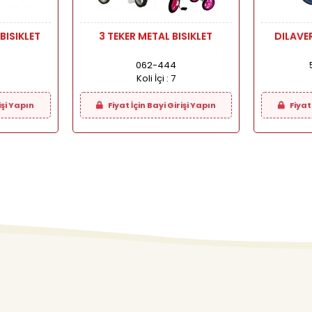
BISIKLET
3 TEKER METAL BISIKLET
DILAVE
062-444
Koli İçi :
7
işi Yapın
Fiyat İçin Bayi Girişi Yapın
Fiyat 