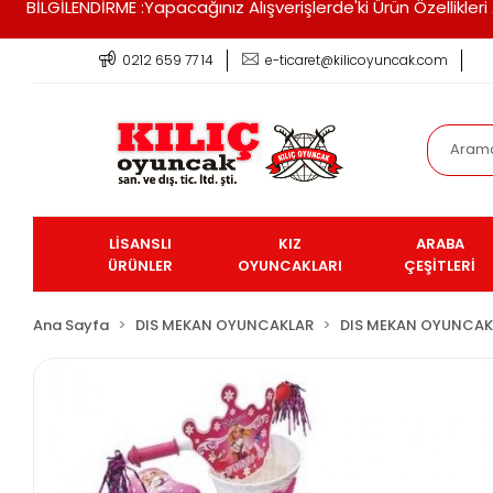
BİLGİLENDİRME :Yapacağınız Alışverişlerde'ki Ürün Özellikle
0212 659 77 14
e-ticaret@kilicoyuncak.com
LİSANSLI
KIZ
ARABA
ÜRÜNLER
OYUNCAKLARI
ÇEŞİTLERİ
Ana Sayfa
DIS MEKAN OYUNCAKLAR
DIS MEKAN OYUNCAK