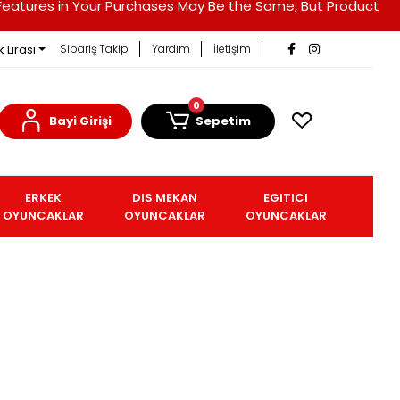
duct Features in Your Purchases May Be the Same, But Product
 Lirası
Sipariş Takip
Yardım
İletişim
0
Bayi Girişi
Sepetim
ERKEK
DIS MEKAN
EGITICI
OYUNCAKLAR
OYUNCAKLAR
OYUNCAKLAR