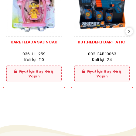
KARETELADA SALINCAK
KUT.HEDEFLI DART ATICI
036-HL-259
002-FAB.10063
Koli İçi :
110
Koli İçi :
24
Fiyat İçin Bayi Girişi
Fiyat İçin Bayi Girişi
Yapın
Yapın