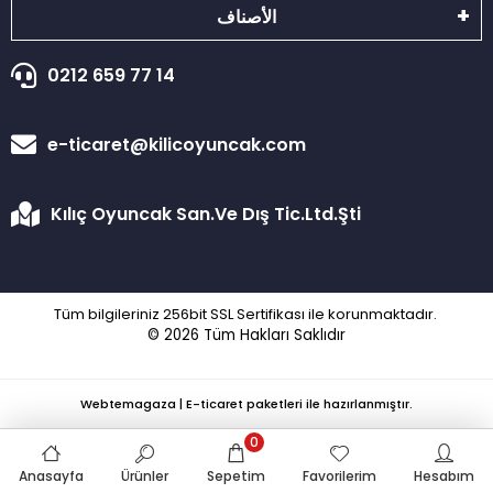
الأصناف
0212 659 77 14
e-ticaret@kilicoyuncak.com
Kılıç Oyuncak San.Ve Dış Tic.Ltd.Şti
Tüm bilgileriniz 256bit SSL Sertifikası ile korunmaktadır.
© 2026
Tüm Hakları Saklıdır
Webtemagaza | E-ticaret paketleri ile hazırlanmıştır.
0
Anasayfa
Ürünler
Sepetim
Favorilerim
Hesabım