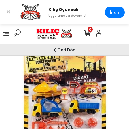
Kılıç Oyuncak
×
İndir
Uygulamada devam et
0
Geri Dön