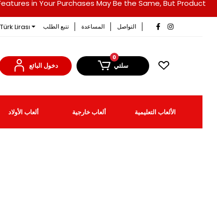
duct Features in Your Purchases May Be the Same, But Product
Türk Lirası
التواصل
المساعدة
تتبع الطلب
0
سلتي
دخول البائع
الألعاب التعليمية
ألعاب خارجية
ألعاب الأولاد