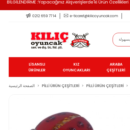
BİLGİLENDİRME :Yapacağınız Alışverişlerde'ki Ürün Özellikle
0212 659 77 14
e-ticaret@kilicoyuncak.com
LİSANSLI
KIZ
ARABA
ÜRÜNLER
OYUNCAKLARI
ÇEŞİTLERİ
PİLLİ ÜRÜN ÇEŞİTLERİ
PİLLİ ÜRÜN ÇEŞİTLERİ
الصفحة الرئيسية