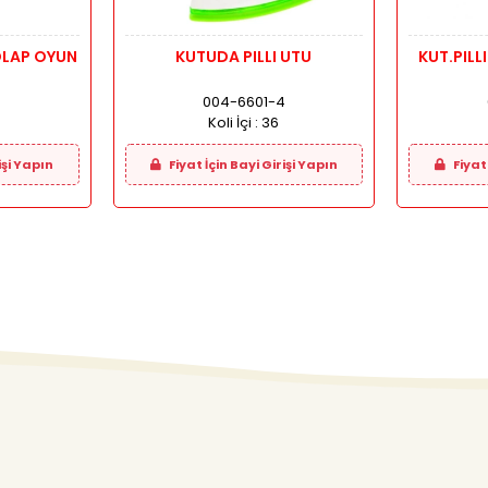
LAP OYUN
KUTUDA PILLI UTU
KUT.PILL
004-6601-4
Koli İçi :
36
işi Yapın
Fiyat İçin Bayi Girişi Yapın
Fiyat 