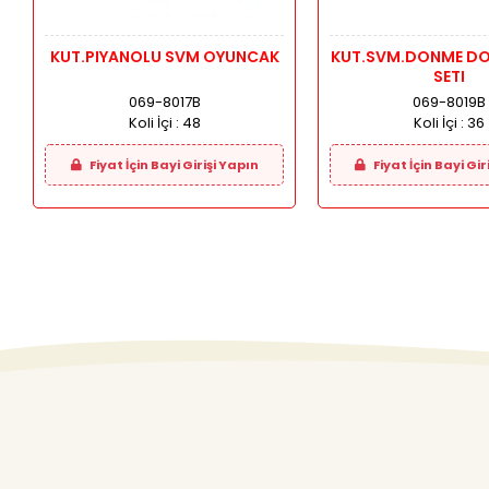
KUT.PIYANOLU SVM OYUNCAK
KUT.SVM.DONME DO
SETI
069-8017B
069-8019B
Koli İçi :
48
Koli İçi :
36
Fiyat İçin Bayi Girişi Yapın
Fiyat İçin Bayi Gir