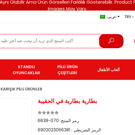
ri Aynı Olabilir Ama Ürün Görselleri Farklılık Gösterebilir. Pro
Images May Vary.
TRY - 
عربى
STANDLI
PİLLİ ÜRÜN
ألعاب الأطفال
OYUNCAKLAR
ÇEŞİTLERİ
KARIŞIK PİLLİ ÜRÜNLER
بطارية بطارية في الحقيبة
رمز المنتج:
070-6638
الرمز الشريطي :
6902023066381