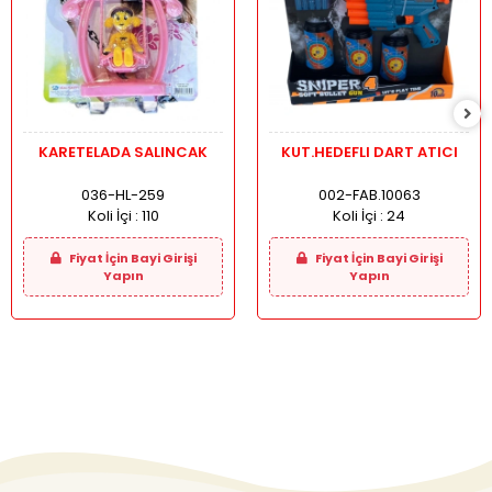
KARETELADA SALINCAK
KUT.HEDEFLI DART ATICI
036-HL-259
002-FAB.10063
Koli İçi :
110
Koli İçi :
24
Fiyat İçin Bayi Girişi
Fiyat İçin Bayi Girişi
Yapın
Yapın