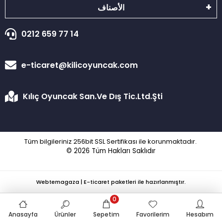
الأصناف
0212 659 77 14
e-ticaret@kilicoyuncak.com
Kılıç Oyuncak San.Ve Dış Tic.Ltd.Şti
Tüm bilgileriniz 256bit SSL Sertifikası ile korunmaktadır.
© 2026
Tüm Hakları Saklıdır
Webtemagaza | E-ticaret paketleri ile hazırlanmıştır.
0
Anasayfa
Ürünler
Sepetim
Favorilerim
Hesabım