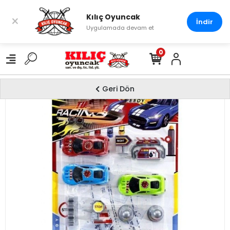
Kılıç Oyuncak
×
İndir
Uygulamada devam et
0
Geri Dön