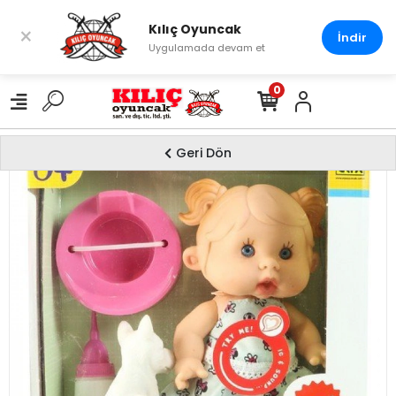
Kılıç Oyuncak
×
İndir
Uygulamada devam et
0
Geri Dön