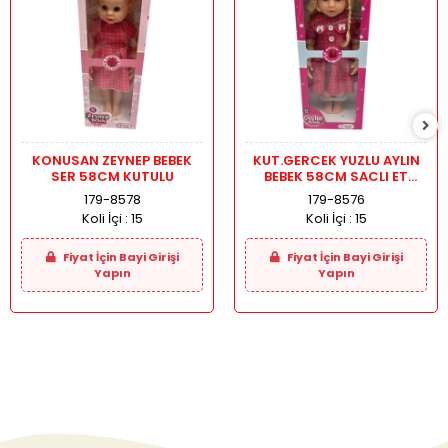
KONUSAN ZEYNEP BEBEK
KUT.GERCEK YUZLU AYLIN
SER 58CM KUTULU
BEBEK 58CM SACLI ET
BACAK
179-8578
179-8576
Koli İçi :
15
Koli İçi :
15
Fiyat İçin Bayi Girişi
Fiyat İçin Bayi Girişi
Yapın
Yapın