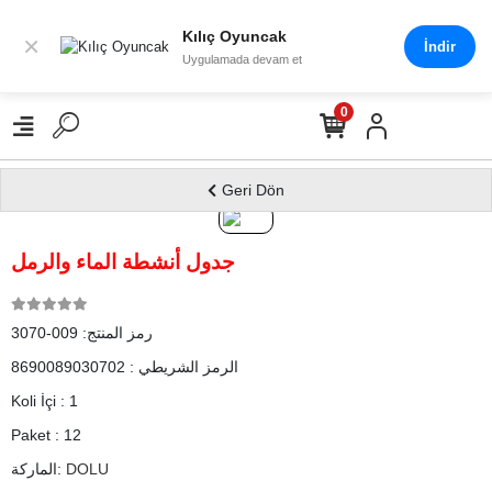
Kılıç Oyuncak
×
İndir
Uygulamada devam et
0
Geri Dön
جدول أنشطة الماء والرمل
رمز المنتج:
009-3070
الرمز الشريطي :
8690089030702
Koli İçi :
1
Paket :
12
DOLU
الماركة: