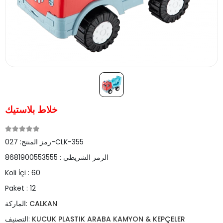
خلاط بلاستيك
027-CLK-355
رمز المنتج:
الرمز الشريطي :
8681900553555
Koli İçi :
60
Paket :
12
CALKAN
الماركة:
KUCUK PLASTIK ARABA KAMYON & KEPÇELER
التصنيف: