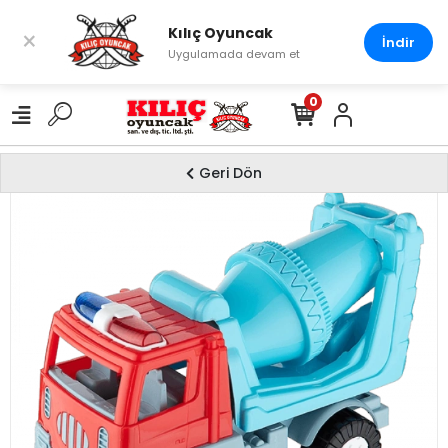
Kılıç Oyuncak
×
İndir
Uygulamada devam et
0
Geri Dön