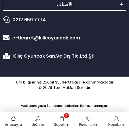
الأصناف
0212 659 77 14
e-ticaret@kilicoyuncak.com
Kılıç Oyuncak San.Ve Dış Tic.Ltd.Şti
Tüm bilgileriniz 256bit SSL Sertifikası ile korunmaktadır.
© 2026
Tüm Hakları Saklıdır
Webtemagaza | E-ticaret paketleri ile hazırlanmıştır.
0
Anasayfa
Ürünler
Sepetim
Favorilerim
Hesabım