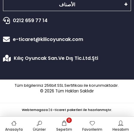
الأصناف
0212 659 77 14
e-ticaret@kilicoyuncak.com
Kılıç Oyuncak San.Ve Dış Tic.Ltd.Şti
Tüm bilgileriniz 256bit SSL Sertifikası ile korunmaktadır.
© 2026
Tüm Hakları Saklıdır
Webtemagaza | E-ticaret paketleri ile hazırlanmıştır.
0
Anasayfa
Ürünler
Sepetim
Favorilerim
Hesabım