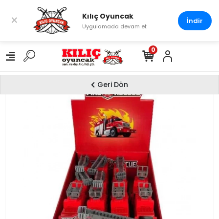
Kılıç Oyuncak
×
İndir
Uygulamada devam et
0
Geri Dön