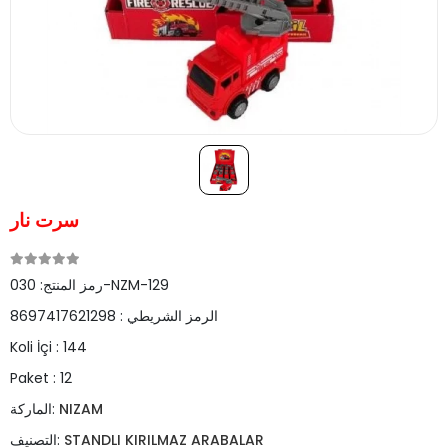
سرت نار
030-NZM-129
رمز المنتج:
الرمز الشريطي :
8697417621298
Koli İçi :
144
Paket :
12
NIZAM
الماركة:
STANDLI KIRILMAZ ARABALAR
التصنيف: