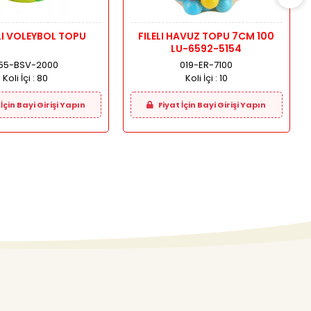
LI VOLEYBOL TOPU
FILELI HAVUZ TOPU 7CM 100
LU-6592-5154
55-BSV-2000
019-ER-7100
Koli İçi :
80
Koli İçi :
10
İçin Bayi Girişi Yapın
Fiyat İçin Bayi Girişi Yapın