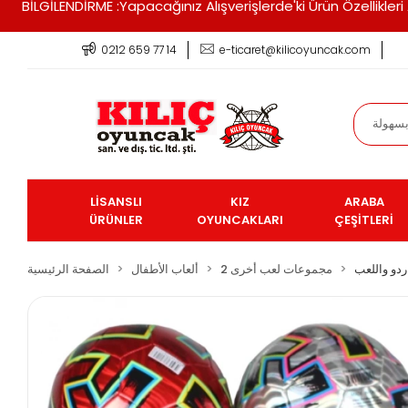
BİLGİLENDİRME :Yapacağınız Alışverişlerde'ki Ürün Özellikle
0212 659 77 14
e-ticaret@kilicoyuncak.com
LİSANSLI
KIZ
ARABA
ÜRÜNLER
OYUNCAKLARI
ÇEŞİTLERİ
ردو واللعب
مجموعات لعب أخرى 2
ألعاب الأطفال
الصفحة الرئيسية