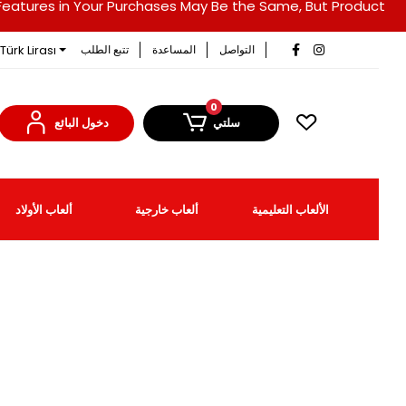
duct Features in Your Purchases May Be the Same, But Product
Türk Lirası
التواصل
المساعدة
تتبع الطلب
0
سلتي
دخول البائع
الألعاب التعليمية
ألعاب خارجية
ألعاب الأولاد