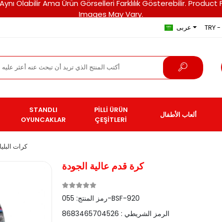
ri Aynı Olabilir Ama Ürün Görselleri Farklılık Gösterebilir. Pro
Images May Vary.
TRY - 
عربى
STANDLI
PİLLİ ÜRÜN
ألعاب الأطفال
OYUNCAKLAR
ÇEŞİTLERİ
كرات البليا
كرة قدم عالية الجودة
055-BSF-920
رمز المنتج:
الرمز الشريطي :
8683465704526