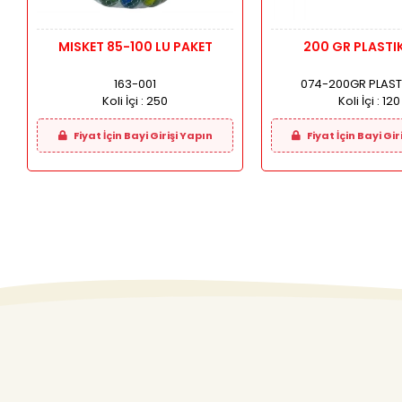
MISKET 85-100 LU PAKET
200 GR PLASTI
163-001
074-200GR PLAST
Koli İçi :
250
Koli İçi :
120
Fiyat İçin Bayi Girişi Yapın
Fiyat İçin Bayi Gir