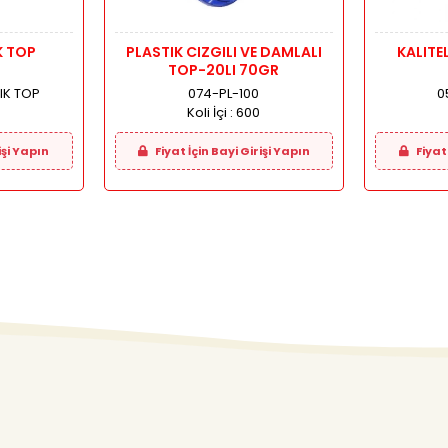
K TOP
PLASTIK CIZGILI VE DAMLALI
KALITE
TOP-20LI 70GR
IK TOP
074-PL-100
0
Koli İçi :
600
işi Yapın
Fiyat İçin Bayi Girişi Yapın
Fiyat 