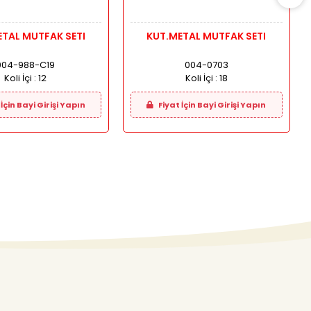
TAL MUTFAK SETI
KUT.METAL MUTFAK SETI
004-988-C19
004-0703
Koli İçi :
12
Koli İçi :
18
İçin Bayi Girişi Yapın
Fiyat İçin Bayi Girişi Yapın