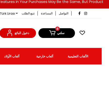
duct Features in Your Purchases May Be the Same, But Product
Türk Lirası
التواصل
المساعدة
تتبع الطلب
0
سلتي
دخول البائع
الألعاب التعليمية
ألعاب خارجية
ألعاب الأولاد