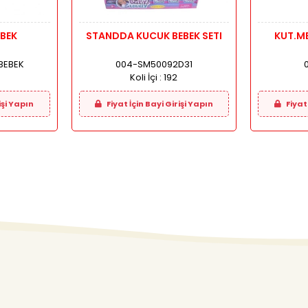
EBEK
STANDDA KUCUK BEBEK SETI
KUT.ME
 BEBEK
004-SM50092D31
Koli İçi :
192
işi Yapın
Fiyat İçin Bayi Girişi Yapın
Fiyat 