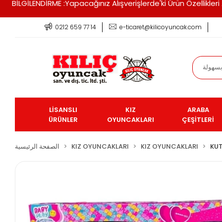
BİLGİLENDİRME :Yapacağınız Alışverişlerde'ki Ürün Özellikle
0212 659 77 14
e-ticaret@kilicoyuncak.com
LİSANSLI
KIZ
ARABA
ÜRÜNLER
OYUNCAKLARI
ÇEŞİTLERİ
KUT
KIZ OYUNCAKLARI
KIZ OYUNCAKLARI
الصفحة الرئيسية