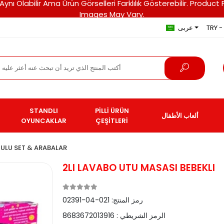
ri Aynı Olabilir Ama Ürün Görselleri Farklılık Gösterebilir. Pro
Images May Vary.
TRY - 
عربى
STANDLI
PİLLİ ÜRÜN
ألعاب الأطفال
OYUNCAKLAR
ÇEŞİTLERİ
ULU SET & ARABALAR
2LI LAVABO UTU MASASI BEBEKLI
رمز المنتج:
021-04-02391
الرمز الشريطي :
8683672013916