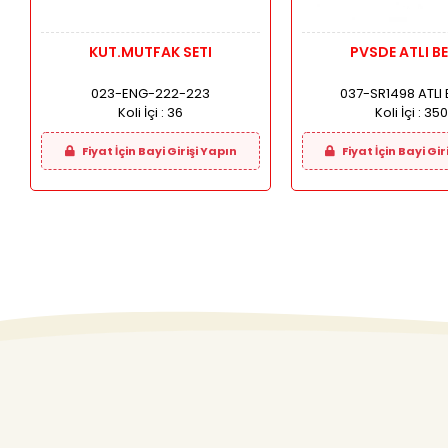
KUT.MUTFAK SETI
PVSDE ATLI B
023-ENG-222-223
037-SR1498 ATLI
Koli İçi :
36
Koli İçi :
350
Fiyat İçin Bayi Girişi Yapın
Fiyat İçin Bayi Gir