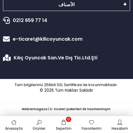
الأصناف
0212 659 77 14
e-ticaret@kilicoyuncak.com
Kılıç Oyuncak San.Ve Dış Tic.Ltd.Şti
Tüm bilgileriniz 256bit SSL Sertifikası ile korunmaktadır.
© 2026
Tüm Hakları Saklıdır
Webtemagaza | E-ticaret paketleri ile hazırlanmıştır.
0
Anasayfa
Ürünler
Sepetim
Favorilerim
Hesabım