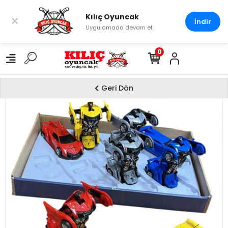
Kılıç Oyuncak
×
İndir
Uygulamada devam et
0
Geri Dön