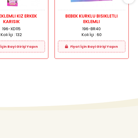
EKLEMLI KIZ ERKEK
BEBEK KURKLU BISIKLETLI
KARISIK
EKLEMLI
196-XD115
196-BR40
Koli İçi :
132
Koli İçi :
60
İçin Bayi Girişi Yapın
Fiyat İçin Bayi Girişi Yapın