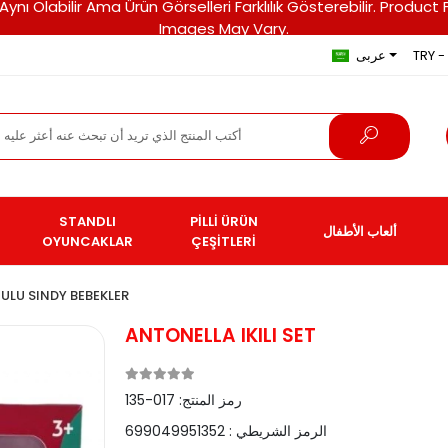
ri Aynı Olabilir Ama Ürün Görselleri Farklılık Gösterebilir. Pro
Images May Vary.
TRY - 
عربى
STANDLI
PİLLİ ÜRÜN
ألعاب الأطفال
OYUNCAKLAR
ÇEŞİTLERİ
ULU SINDY BEBEKLER
ANTONELLA IKILI SET
رمز المنتج:
017-135
الرمز الشريطي :
699049951352