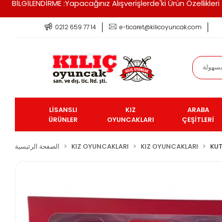
BİLGİLENDİRME :Yapacağınız Alışverişlerde'ki Ürün Özellikle
0212 659 77 14
e-ticaret@kilicoyuncak.com
LİSANSLI
KIZ
ARABA
ÜRÜNLER
OYUNCAKLARI
ÇEŞİTLERİ
KUT
KIZ OYUNCAKLARI
KIZ OYUNCAKLARI
الصفحة الرئيسية