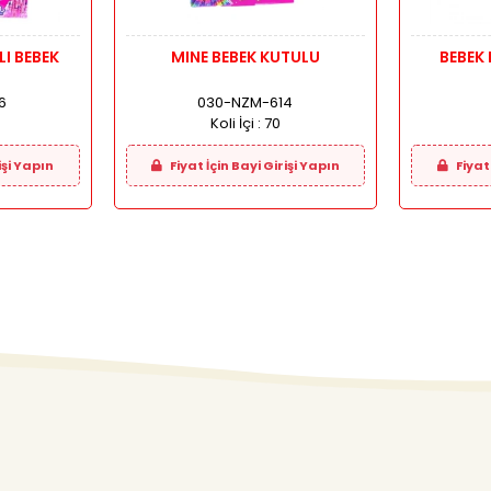
LI BEBEK
MINE BEBEK KUTULU
BEBEK 
6
030-NZM-614
Koli İçi :
70
işi Yapın
Fiyat İçin Bayi Girişi Yapın
Fiyat 