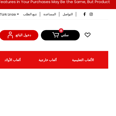
duct Features in Your Purchases May Be the Same, But Product
Türk Lirası
التواصل
المساعدة
تتبع الطلب
0
سلتي
دخول البائع
الألعاب التعليمية
ألعاب خارجية
ألعاب الأولاد