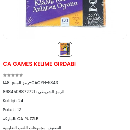
CA GAMES KELIME GIRDABI
148-CAOYN-5343
رمز المنتج:
الرمز الشريطي :
8684508872721
Koli İçi :
24
Paket :
12
CA PUZZLE
الماركة:
التصنيف:
مجموعات اللعب التعليمية