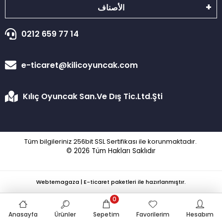
الأصناف
0212 659 77 14
e-ticaret@kilicoyuncak.com
Kılıç Oyuncak San.Ve Dış Tic.Ltd.Şti
Tüm bilgileriniz 256bit SSL Sertifikası ile korunmaktadır.
© 2026
Tüm Hakları Saklıdır
Webtemagaza | E-ticaret paketleri ile hazırlanmıştır.
0
Anasayfa
Ürünler
Sepetim
Favorilerim
Hesabım