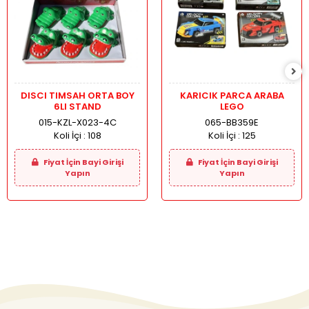
DISCI TIMSAH ORTA BOY
KARICIK PARCA ARABA
6LI STAND
LEGO
015-KZL-X023-4C
065-BB359E
Koli İçi :
108
Koli İçi :
125
Fiyat İçin Bayi Girişi
Fiyat İçin Bayi Girişi
Yapın
Yapın