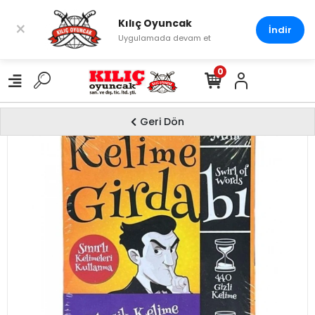
Kılıç Oyuncak
×
İndir
Uygulamada devam et
0
Geri Dön