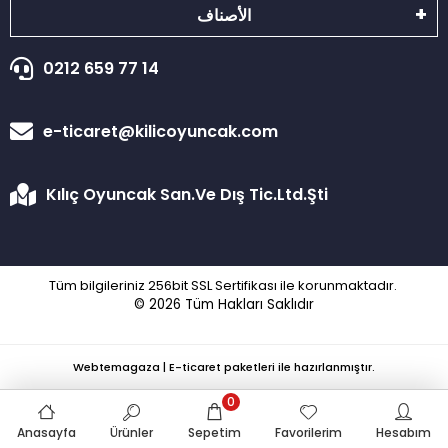
الأصناف
0212 659 77 14
e-ticaret@kilicoyuncak.com
Kılıç Oyuncak San.Ve Dış Tic.Ltd.Şti
Tüm bilgileriniz 256bit SSL Sertifikası ile korunmaktadır.
© 2026
Tüm Hakları Saklıdır
Webtemagaza | E-ticaret paketleri ile hazırlanmıştır.
0
Anasayfa
Ürünler
Sepetim
Favorilerim
Hesabım