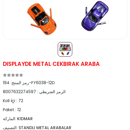
DISPLAYDE METAL CEKBIRAK ARABA
194-FY6038-12D
رمز المنتج:
الرمز الشريطي :
8007632274597
Koli İçi :
72
Paket :
12
KIDMAR
الماركة:
STANDLI METAL ARABALAR
التصنيف: