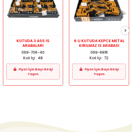
KUTUDA 3 ASS IS
6 LI KUTUDA KEPCE METAL
ARABALARI
KIRILMAZ IS ARABASI
069-706-40
069-991R
Koli İçi :
48
Koli İçi :
72
Fiyat İçin Bayi Girişi
Fiyat İçin Bayi Girişi
Yapın
Yapın