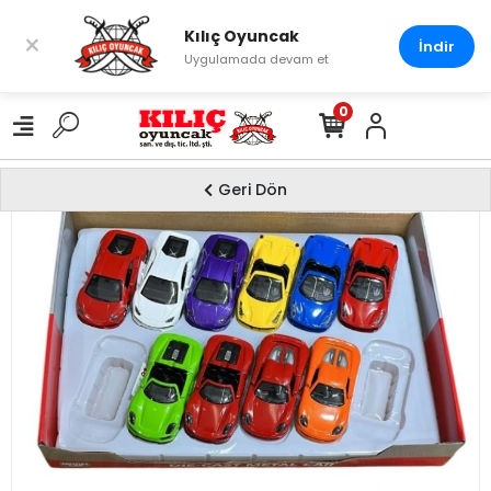
Kılıç Oyuncak
×
İndir
Uygulamada devam et
0
Geri Dön