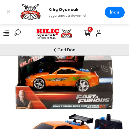
Kılıç Oyuncak
×
İndir
Uygulamada devam et
0
Geri Dön