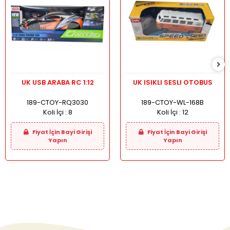
UK USB ARABA RC 1:12
UK ISIKLI SESLI OTOBUS
189-CTOY-RQ3030
189-CTOY-WL-168B
Koli İçi :
8
Koli İçi :
12
Fiyat İçin Bayi Girişi
Fiyat İçin Bayi Girişi
Yapın
Yapın