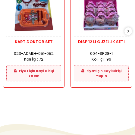
KART.DOKTOR SET
DISP.12 LI GUZELLIK SETI
023-ADMLH-051-052
004-SP28-1
Koli İçi :
72
Koli İçi :
96
Fiyat İçin Bayi Girişi
Fiyat İçin Bayi Girişi
Yapın
Yapın