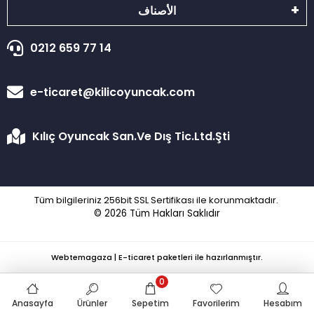
الأصناف
0212 659 77 14
e-ticaret@kilicoyuncak.com
Kılıç Oyuncak San.Ve Dış Tic.Ltd.Şti
Tüm bilgileriniz 256bit SSL Sertifikası ile korunmaktadır.
© 2026
Tüm Hakları Saklıdır
Webtemagaza | E-ticaret paketleri ile hazırlanmıştır.
0
Anasayfa
Ürünler
Sepetim
Favorilerim
Hesabım