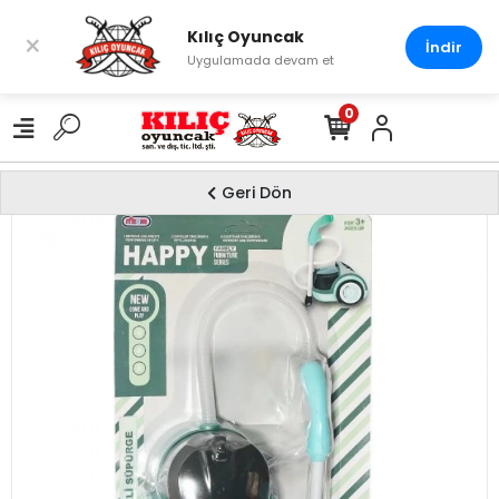
Kılıç Oyuncak
×
İndir
Uygulamada devam et
0
Geri Dön