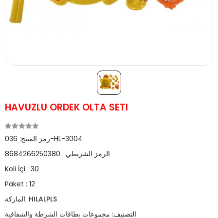
HAVUZLU ORDEK OLTA SETI
036-HL-3004
رمز المنتج:
الرمز الشريطي :
8684266250380
Koli İçi :
30
Paket :
12
HILALPLS
الماركة:
التصنيف:
مجموعات بطاقات الشرطة والشفافية