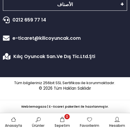
الأصناف
0212 659 77 14
e-ticaret@kilicoyuncak.com
Kılıç Oyuncak San.Ve Dış Tic.Ltd.Şti
Tüm bilgileriniz 256bit SSL Sertifikası ile korunmaktadır.
© 2026
Tüm Hakları Saklıdır
Webtemagaza | E-ticaret paketleri ile hazırlanmıştır.
0
Anasayfa
Ürünler
Sepetim
Favorilerim
Hesabım