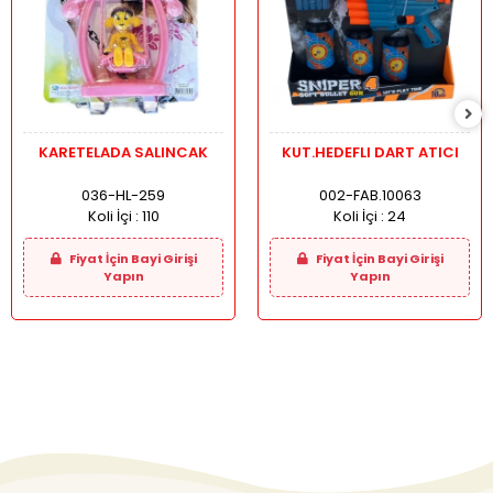
KARETELADA SALINCAK
KUT.HEDEFLI DART ATICI
036-HL-259
002-FAB.10063
Koli İçi :
110
Koli İçi :
24
Fiyat İçin Bayi Girişi
Fiyat İçin Bayi Girişi
Yapın
Yapın