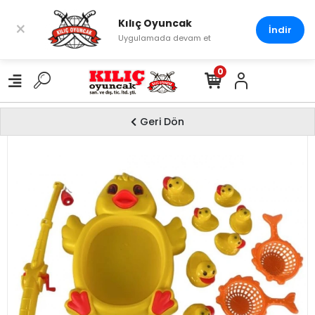
Kılıç Oyuncak
×
İndir
Uygulamada devam et
0
Geri Dön