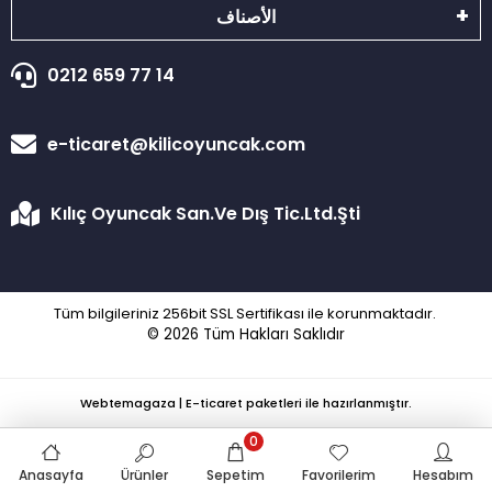
الأصناف
0212 659 77 14
e-ticaret@kilicoyuncak.com
Kılıç Oyuncak San.Ve Dış Tic.Ltd.Şti
Tüm bilgileriniz 256bit SSL Sertifikası ile korunmaktadır.
© 2026
Tüm Hakları Saklıdır
Webtemagaza | E-ticaret paketleri ile hazırlanmıştır.
0
Anasayfa
Ürünler
Sepetim
Favorilerim
Hesabım