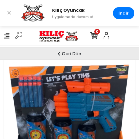
Kılıç Oyuncak
×
İndir
Uygulamada devam et
0
Geri Dön