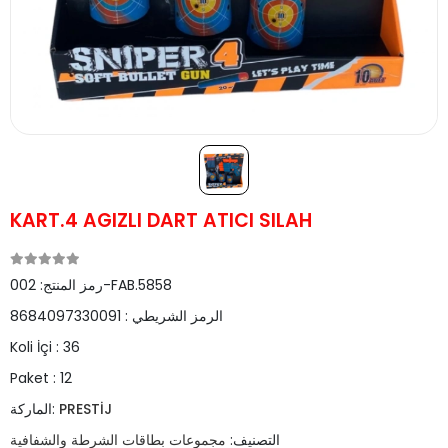
KART.4 AGIZLI DART ATICI SILAH
002-FAB.5858
رمز المنتج:
الرمز الشريطي :
8684097330091
Koli İçi :
36
Paket :
12
PRESTİJ
الماركة:
التصنيف:
مجموعات بطاقات الشرطة والشفافية