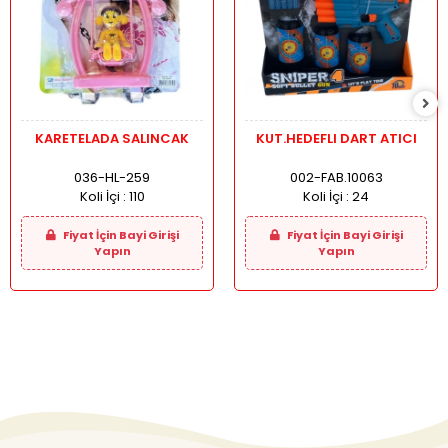
KARETELADA SALINCAK
KUT.HEDEFLI DART ATICI
036-HL-259
002-FAB.10063
Koli İçi :
110
Koli İçi :
24
Fiyat İçin Bayi Girişi
Fiyat İçin Bayi Girişi
Yapın
Yapın