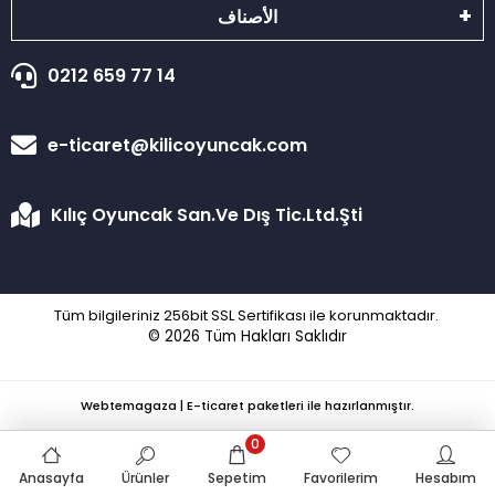
الأصناف
0212 659 77 14
e-ticaret@kilicoyuncak.com
Kılıç Oyuncak San.Ve Dış Tic.Ltd.Şti
Tüm bilgileriniz 256bit SSL Sertifikası ile korunmaktadır.
© 2026
Tüm Hakları Saklıdır
Webtemagaza | E-ticaret paketleri ile hazırlanmıştır.
0
Anasayfa
Ürünler
Sepetim
Favorilerim
Hesabım