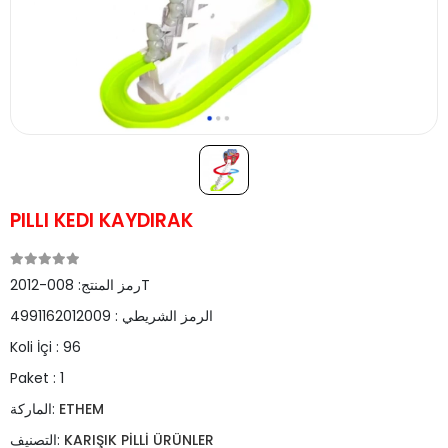
PILLI KEDI KAYDIRAK
008-2012T
رمز المنتج:
الرمز الشريطي :
4991162012009
Koli İçi :
96
Paket :
1
ETHEM
الماركة:
KARIŞIK PİLLİ ÜRÜNLER
التصنيف: