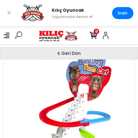
Kılıç Oyuncak
×
İndir
Uygulamada devam et
0
Geri Dön