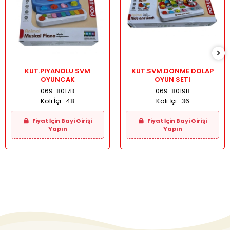
KUT.PIYANOLU SVM
KUT.SVM.DONME DOLAP
OYUNCAK
OYUN SETI
069-8017B
069-8019B
Koli İçi :
48
Koli İçi :
36
Fiyat İçin Bayi Girişi
Fiyat İçin Bayi Girişi
Yapın
Yapın