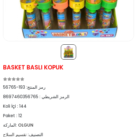
BASKET BASLI KOPUK
رمز المنتج:
193-56765
الرمز الشريطي :
8697460356765
Koli İçi :
144
Paket :
12
OLGUN
الماركة:
التصنيف:
تقسيم السلاح