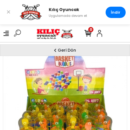
Kılıç Oyuncak
×
İndir
Uygulamada devam et
0
Geri Dön