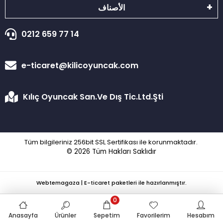
الأصناف
0212 659 77 14
e-ticaret@kilicoyuncak.com
Kılıç Oyuncak San.Ve Dış Tic.Ltd.Şti
Tüm bilgileriniz 256bit SSL Sertifikası ile korunmaktadır.
© 2026
Tüm Hakları Saklıdır
Webtemagaza | E-ticaret paketleri ile hazırlanmıştır.
0
Anasayfa
Ürünler
Sepetim
Favorilerim
Hesabım