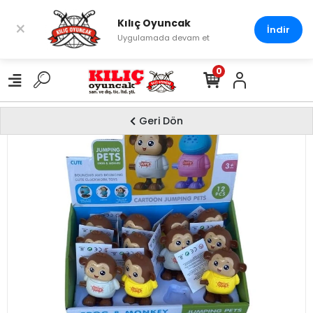
Kılıç Oyuncak
×
İndir
Uygulamada devam et
0
Geri Dön