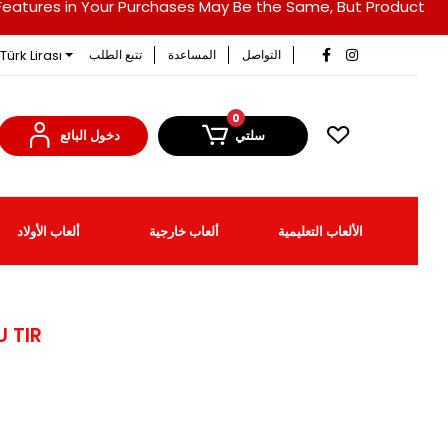
duct Features in Your Purchases May Be the Same, But Product
Türk Lirası
التواصل
المساعدة
تتبع الطلب
0
سلتي
دخول البائع
الألعاب التعليمية
ألعاب خارجية
ألعاب الأولاد
 TIR