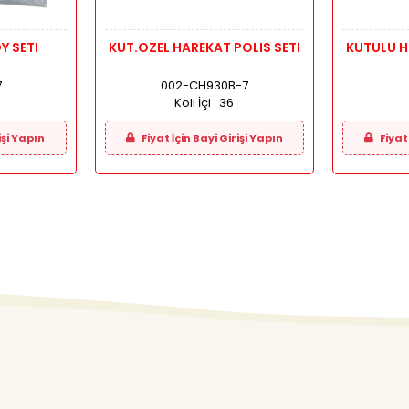
Y SETI
KUT.OZEL HAREKAT POLIS SETI
KUTULU HELIK
7
002-CH930B-7
Koli İçi :
36
işi Yapın
Fiyat İçin Bayi Girişi Yapın
Fiyat 