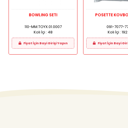
BOWLING SETI
POSETTE KOVBO
110-MM.TOYX.01.0007
091-7077-7
Koli İçi :
48
Koli İçi :
192
Fiyat İçin Bayi Girişi Yapın
Fiyat İçin Bayi Gir