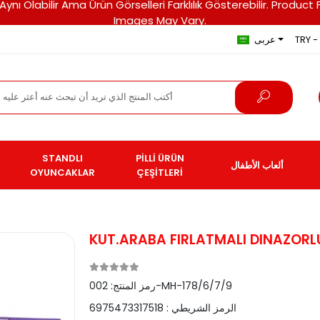
ri Aynı Olabilir Ama Ürün Görselleri Farklılık Gösterebilir. Pro
Images May Vary.
TRY - 
عربى
STANDLI
PİLLİ ÜRÜN
ألعاب الأطفال
OYUNCAKLAR
ÇEŞİTLERİ
KUT.ARABA FIRLATMALI DINAZORLU
002-MH-178/6/7/9
رمز المنتج:
الرمز الشريطي :
6975473317518