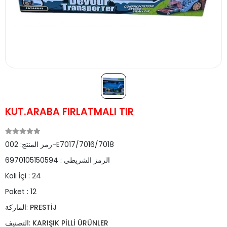
KUT.ARABA FIRLATMALI TIR
002-E7017/7016/7018
رمز المنتج:
الرمز الشريطي :
6970105150594
Koli İçi :
24
Paket :
12
PRESTİJ
الماركة:
KARIŞIK PİLLİ ÜRÜNLER
التصنيف: