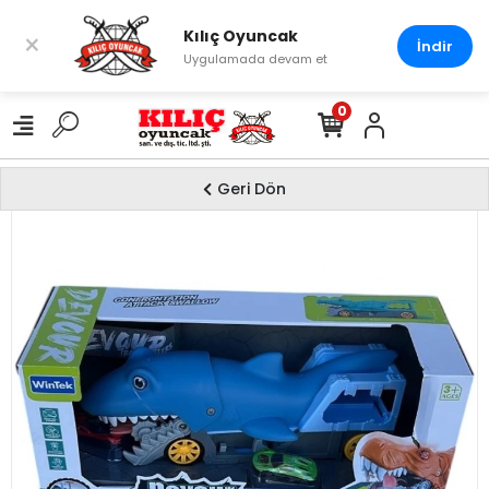
Kılıç Oyuncak
×
İndir
Uygulamada devam et
0
Geri Dön