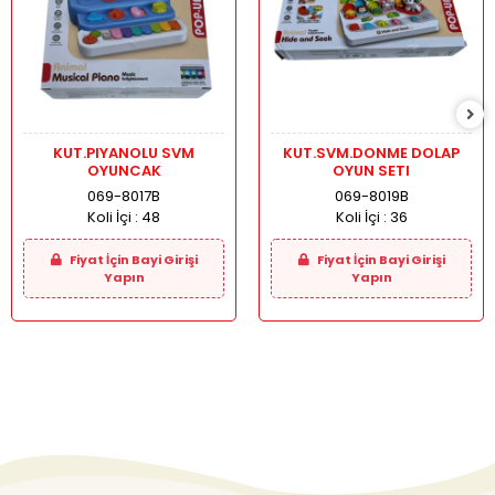
KUT.PIYANOLU SVM
KUT.SVM.DONME DOLAP
OYUNCAK
OYUN SETI
069-8017B
069-8019B
Koli İçi :
48
Koli İçi :
36
Fiyat İçin Bayi Girişi
Fiyat İçin Bayi Girişi
Yapın
Yapın