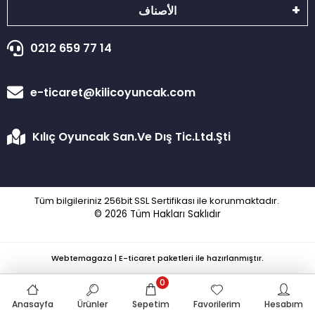
الأصناف
0212 659 77 14
e-ticaret@kilicoyuncak.com
Kılıç Oyuncak San.Ve Dış Tic.Ltd.Şti
Tüm bilgileriniz 256bit SSL Sertifikası ile korunmaktadır.
© 2026
Tüm Hakları Saklıdır
Webtemagaza | E-ticaret paketleri ile hazırlanmıştır.
0
Anasayfa
Ürünler
Sepetim
Favorilerim
Hesabım