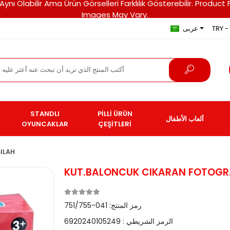
ri Aynı Olabilir Ama Ürün Görselleri Farklılık Gösterebilir. Pro
Images May Vary.
TRY - 
عربى
STANDLI
PİLLİ ÜRÜN
ألعاب الأطفال
OYUNCAKLAR
ÇEŞİTLERİ
ILAH
KUT.BALONCUK CIKARAN FOTOGR
رمز المنتج:
041-751/755
الرمز الشريطي :
6920240105249