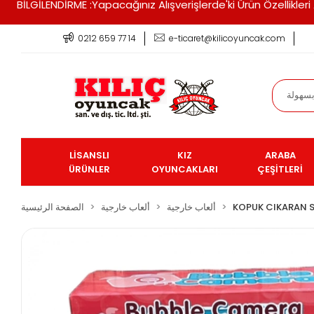
BİLGİLENDİRME :Yapacağınız Alışverişlerde'ki Ürün Özellikle
0212 659 77 14
e-ticaret@kilicoyuncak.com
LİSANSLI
KIZ
ARABA
ÜRÜNLER
OYUNCAKLARI
ÇEŞİTLERİ
KOPUK CIKARAN S
ألعاب خارجية
ألعاب خارجية
الصفحة الرئيسية