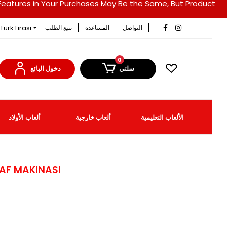
duct Features in Your Purchases May Be the Same, But Product
Türk Lirası
التواصل
المساعدة
تتبع الطلب
0
سلتي
دخول البائع
الألعاب التعليمية
ألعاب خارجية
ألعاب الأولاد
AF MAKINASI