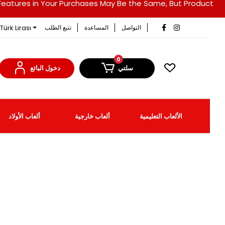
duct Features in Your Purchases May Be the Same, But Product
Türk Lirası
التواصل
المساعدة
تتبع الطلب
0
سلتي
دخول البائع
الألعاب التعليمية
ألعاب خارجية
ألعاب الأولاد