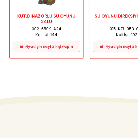
KUT.DINAZORLU SU OYUNU
SU OYUNU DIREKSIYO
24LU
002-650K-A24
015-KZL-953-
Koli İçi :
144
Koli İçi :
192
Fiyat İçin Bayi Girişi Yapın
Fiyat İçin Bayi Gir