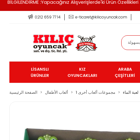
BİLGİLENDİRME :Yapacağınız Alışverişlerde'ki Ürün Özellikle
0212 659 77 14
e-ticaret@kilicoyuncak.com
LİSANSLI
KIZ
ARABA
ÜRÜNLER
OYUNCAKLARI
ÇEŞİTLERİ
لعبة الماء
مجموعات ألعاب أخرى 1
ألعاب الأطفال
الصفحة الرئيسية