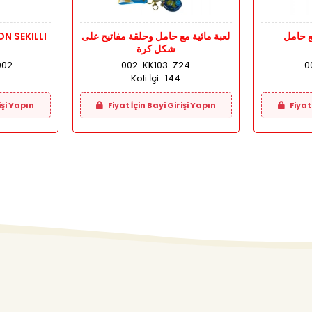
ع حامل
لعبة مائية مع حامل وحلقة مفاتيح على
N SEKILLI
شكل كرة
002
002-KK103-Z24
0
Koli İçi :
144
işi Yapın
Fiyat İçin Bayi Girişi Yapın
Fiyat 