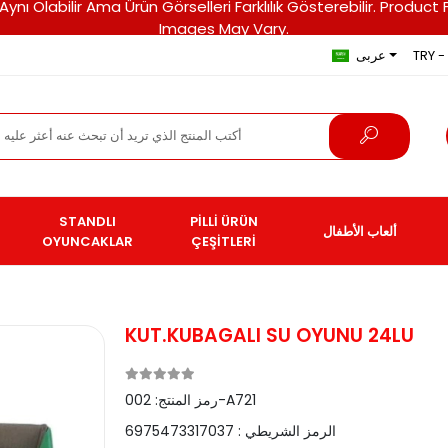
ri Aynı Olabilir Ama Ürün Görselleri Farklılık Gösterebilir. Pro
Images May Vary.
TRY - 
عربى
STANDLI
PİLLİ ÜRÜN
ألعاب الأطفال
OYUNCAKLAR
ÇEŞİTLERİ
KUT.KUBAGALI SU OYUNU 24LU
002-A721
رمز المنتج:
الرمز الشريطي :
6975473317037