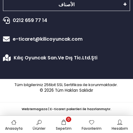
الأصناف
0212 659 77 14
e-ticaret@kilicoyuncak.com
Kılıç Oyuncak San.Ve Dış Tic.Ltd.Şti
Tüm bilgileriniz 256bit SSL Sertifikası ile korunmaktadır.
© 2026
Tüm Hakları Saklıdır
Webtemagaza | E-ticaret paketleri ile hazırlanmıştır.
0
Anasayfa
Ürünler
Sepetim
Favorilerim
Hesabım