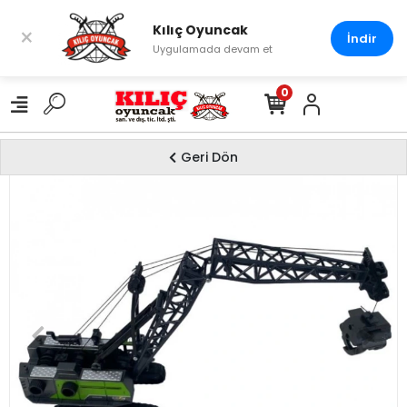
Kılıç Oyuncak
×
İndir
Uygulamada devam et
0
Geri Dön