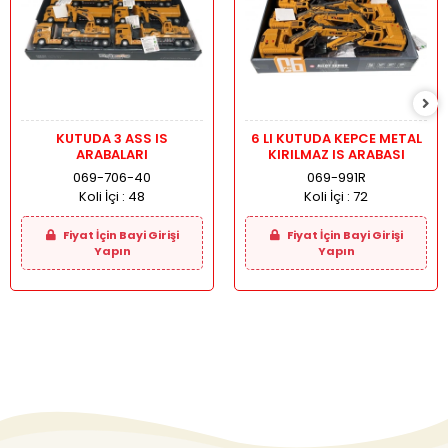
KUTUDA 3 ASS IS
6 LI KUTUDA KEPCE METAL
ARABALARI
KIRILMAZ IS ARABASI
069-706-40
069-991R
Koli İçi :
48
Koli İçi :
72
Fiyat İçin Bayi Girişi
Fiyat İçin Bayi Girişi
Yapın
Yapın