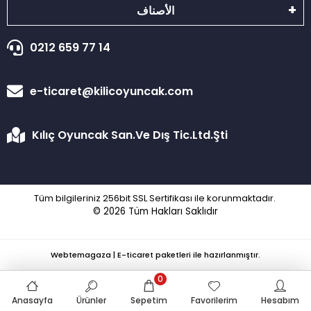
الأصناف
0212 659 77 14
e-ticaret@kilicoyuncak.com
Kılıç Oyuncak San.Ve Dış Tic.Ltd.Şti
Tüm bilgileriniz 256bit SSL Sertifikası ile korunmaktadır.
© 2026
Tüm Hakları Saklıdır
Webtemagaza | E-ticaret paketleri ile hazırlanmıştır.
0
Anasayfa
Ürünler
Sepetim
Favorilerim
Hesabım