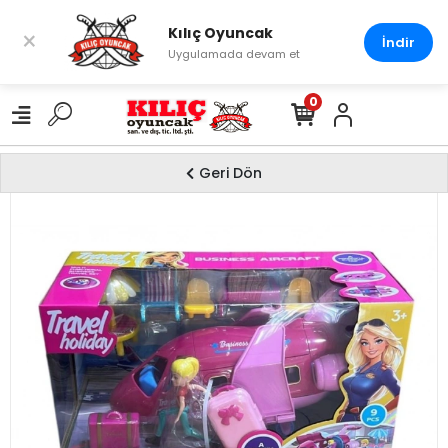
Kılıç Oyuncak
×
İndir
Uygulamada devam et
0
Geri Dön