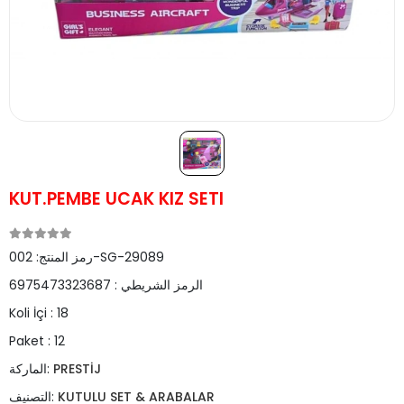
KUT.PEMBE UCAK KIZ SETI
002-SG-29089
رمز المنتج:
الرمز الشريطي :
6975473323687
Koli İçi :
18
Paket :
12
PRESTİJ
الماركة:
KUTULU SET & ARABALAR
التصنيف: