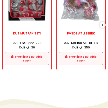
KUT.MUTFAK SETI
PVSDE ATLI BEBEK
023-ENG-222-223
037-SR1498 ATLI BEBEK
Koli İçi :
36
Koli İçi :
350
Fiyat İçin Bayi Girişi
Fiyat İçin Bayi Girişi
Yapın
Yapın