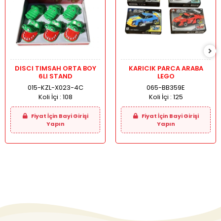
DISCI TIMSAH ORTA BOY
KARICIK PARCA ARABA
6LI STAND
LEGO
015-KZL-X023-4C
065-BB359E
Koli İçi :
108
Koli İçi :
125
Fiyat İçin Bayi Girişi
Fiyat İçin Bayi Girişi
Yapın
Yapın