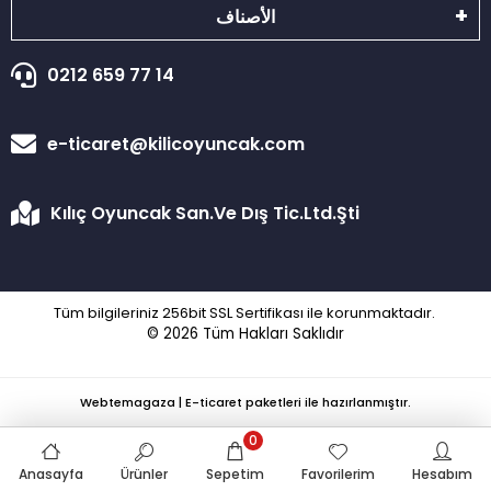
الأصناف
0212 659 77 14
e-ticaret@kilicoyuncak.com
Kılıç Oyuncak San.Ve Dış Tic.Ltd.Şti
Tüm bilgileriniz 256bit SSL Sertifikası ile korunmaktadır.
© 2026
Tüm Hakları Saklıdır
Webtemagaza | E-ticaret paketleri ile hazırlanmıştır.
0
Anasayfa
Ürünler
Sepetim
Favorilerim
Hesabım