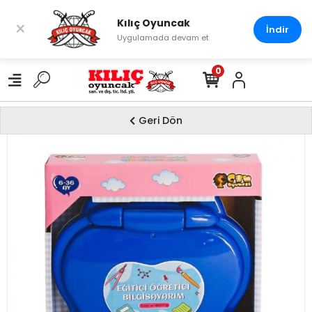
Kılıç Oyuncak
×
İndir
Uygulamada devam et
0
Geri Dön