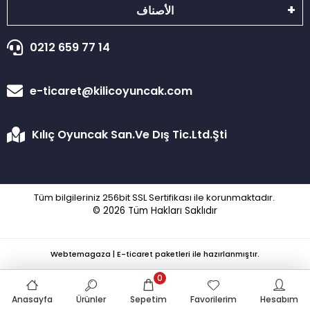
الأصناف
0212 659 77 14
e-ticaret@kilicoyuncak.com
Kılıç Oyuncak San.Ve Dış Tic.Ltd.Şti
Tüm bilgileriniz 256bit SSL Sertifikası ile korunmaktadır.
© 2026
Tüm Hakları Saklıdır
Webtemagaza | E-ticaret paketleri ile hazırlanmıştır.
0
Anasayfa
Ürünler
Sepetim
Favorilerim
Hesabım