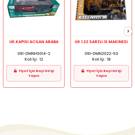
UK.KAPISI ACILAN ARABA
UK 1:22 SARZLI IS MAKINESI
091-DMNHS014-2
091-DMN2022-53
Koli İçi :
12
Koli İçi :
18
Fiyat İçin Bayi Girişi
Fiyat İçin Bayi Girişi
Yapın
Yapın