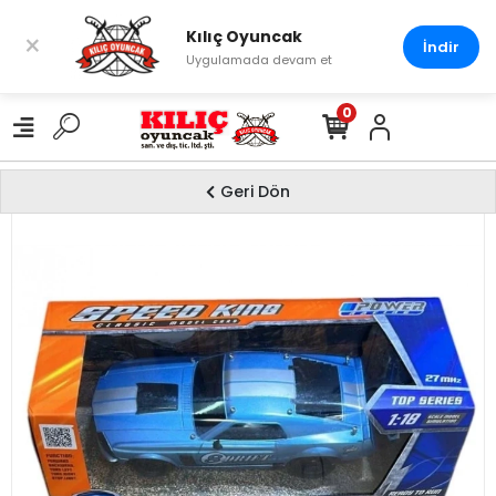
Kılıç Oyuncak
×
İndir
Uygulamada devam et
0
Geri Dön