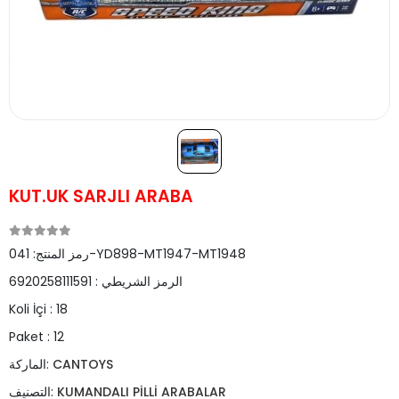
KUT.UK SARJLI ARABA
041-YD898-MT1947-MT1948
رمز المنتج:
الرمز الشريطي :
6920258111591
Koli İçi :
18
Paket :
12
CANTOYS
الماركة:
KUMANDALI PİLLİ ARABALAR
التصنيف: