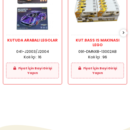
KUTUDA ARABALI LEGOLAR
KUT.8ASS IS MAKINASI
LEGO
041-J2003/J2004
091-DMNXB-13002AB
Koli İçi :
16
Koli İçi :
96
Fiyat İçin Bayi Girişi
Fiyat İçin Bayi Girişi
Yapın
Yapın