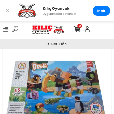
Kılıç Oyuncak
×
İndir
Uygulamada devam et
0
Geri Dön