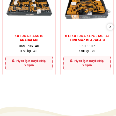
KUTUDA 3 ASS IS
6 LI KUTUDA KEPCE METAL
ARABALARI
KIRILMAZ IS ARABASI
069-706-40
069-991R
Koli İçi :
48
Koli İçi :
72
Fiyat İçin Bayi Girişi
Fiyat İçin Bayi Girişi
Yapın
Yapın