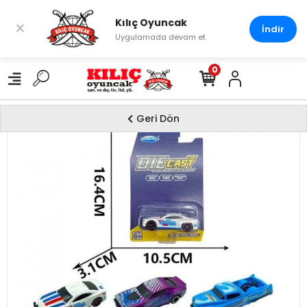
Kılıç Oyuncak
×
İndir
Uygulamada devam et
0
Geri Dön