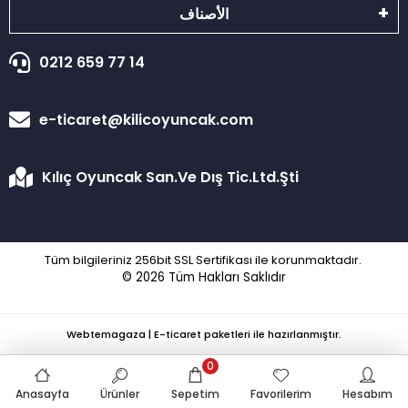
الأصناف
0212 659 77 14
e-ticaret@kilicoyuncak.com
Kılıç Oyuncak San.Ve Dış Tic.Ltd.Şti
Tüm bilgileriniz 256bit SSL Sertifikası ile korunmaktadır.
© 2026
Tüm Hakları Saklıdır
Webtemagaza | E-ticaret paketleri ile hazırlanmıştır.
0
Anasayfa
Ürünler
Sepetim
Favorilerim
Hesabım