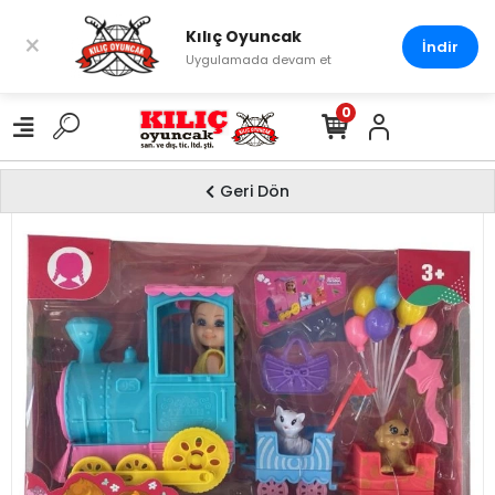
Kılıç Oyuncak
×
İndir
Uygulamada devam et
0
Geri Dön