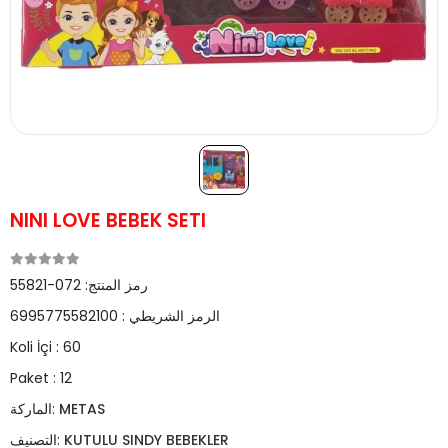
NINI LOVE BEBEK SETI
رمز المنتج:
072-55821
الرمز الشريطي :
6995775582100
Koli İçi :
60
Paket :
12
METAS
الماركة:
KUTULU SINDY BEBEKLER
التصنيف: