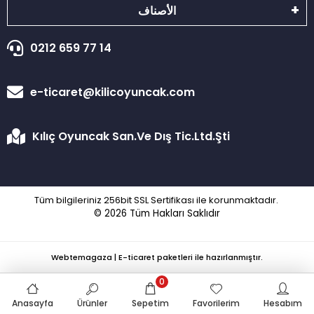
الأصناف
0212 659 77 14
e-ticaret@kilicoyuncak.com
Kılıç Oyuncak San.Ve Dış Tic.Ltd.Şti
Tüm bilgileriniz 256bit SSL Sertifikası ile korunmaktadır.
© 2026
Tüm Hakları Saklıdır
Webtemagaza | E-ticaret paketleri ile hazırlanmıştır.
0
Anasayfa
Ürünler
Sepetim
Favorilerim
Hesabım