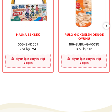
HALKA SEKSEK
RULO GOKDELEN DENGE
OYUNU
005-BMD057
189-BUBU-GM0035
Koli İçi :
24
Koli İçi :
12
Fiyat İçin Bayi Girişi
Fiyat İçin Bayi Girişi
Yapın
Yapın