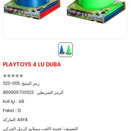
PLAYTOYS 4 LU DUBA
رمز المنتج:
005-1123
الرمز الشريطي :
8699067001123
Koli İçi :
48
Paket :
12
ASYA
الماركة:
التصنيف:
عجينة اللعب وسلايم الرمل الحركي