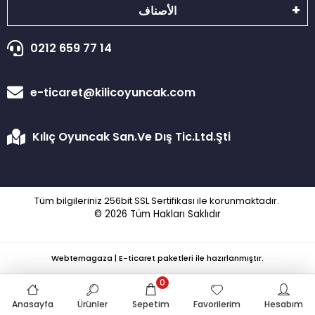
الأصناف
0212 659 77 14
e-ticaret@kilicoyuncak.com
Kılıç Oyuncak San.Ve Dış Tic.Ltd.Şti
Tüm bilgileriniz 256bit SSL Sertifikası ile korunmaktadır.
© 2026
Tüm Hakları Saklıdır
Webtemagaza | E-ticaret paketleri ile hazırlanmıştır.
0
Anasayfa
Ürünler
Sepetim
Favorilerim
Hesabım