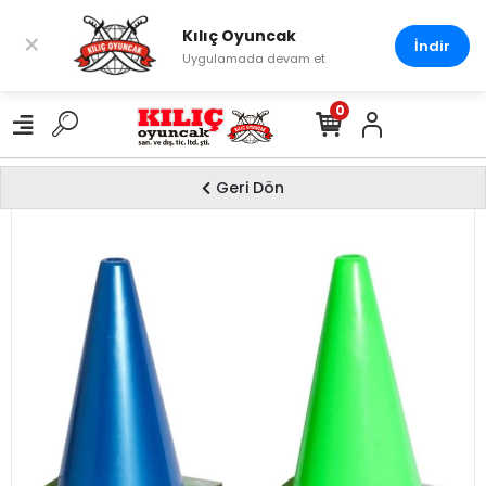
Kılıç Oyuncak
×
İndir
Uygulamada devam et
0
Geri Dön