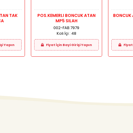
TAN TAK
POS.KEMERLI BONCUK ATAN
BONCUK A
CA
MP5 SILAH
002-FAB.7979
Koli İçi :
48
işi Yapın
Fiyat İçin Bayi Girişi Yapın
Fiyat 