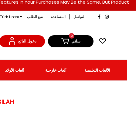
duct Features in Your Purchases May Be the Same, But Product
Türk Lirası
التواصل
المساعدة
تتبع الطلب
0
سلتي
دخول البائع
الألعاب التعليمية
ألعاب خارجية
ألعاب الأولاد
SILAH