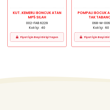
KUT..KEMERLI BONCUK ATAN
POMPALI BOCUK A
MP5 SILAH
TAK TABAN
002-FAB.6229
068-M-006
Koli İçi :
40
Koli İçi :
60
Fiyat İçin Bayi Girişi Yapın
Fiyat İçin Bayi Gir