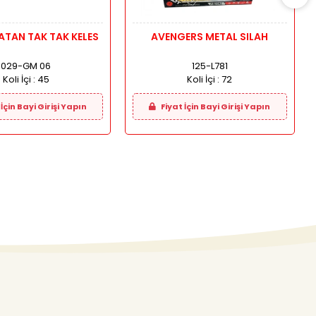
TAN TAK TAK KELES
AVENGERS METAL SILAH
029-GM 06
125-L781
Koli İçi :
45
Koli İçi :
72
İçin Bayi Girişi Yapın
Fiyat İçin Bayi Girişi Yapın