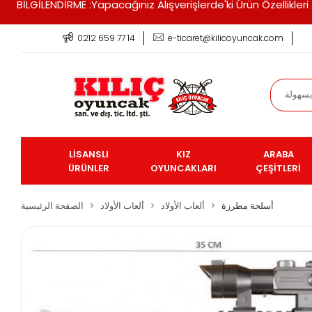
BİLGİLENDİRME :Yapacağınız Alışverişlerde'ki Ürün Özellikle
0212 659 77 14
e-ticaret@kilicoyuncak.com
LİSANSLI
KIZ
ARABA
ÜRÜNLER
OYUNCAKLARI
ÇEŞİTLERİ
أسلحة مطرزة
ألعاب الأولاد
ألعاب الأولاد
الصفحة الرئيسية