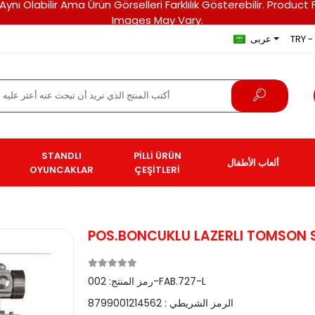
ri Aynı Olabilir Ama Ürün Görselleri Farklılık Gösterebilir. Pro
Images May Vary.
TRY - 
عربى
STANDLI
PİLLİ ÜRÜN
ألعاب الأطفال
OYUNCAKLAR
ÇEŞİTLERİ
POS.BONCUKLU LAZERLI TOMSON 
002-FAB.727-L
رمز المنتج:
الرمز الشريطي :
8799001214562