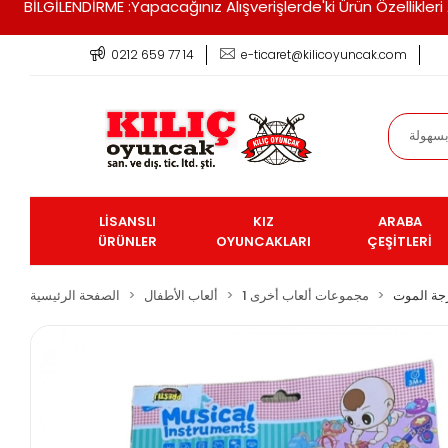
BİLGİLENDİRME :Yapacağınız Alışverişlerde'ki Ürün Özellikle
0212 659 77 14
e-ticaret@kilicoyuncak.com
LİSANSLI
KIZ
ARABA
ÜRÜNLER
OYUNCAKLARI
ÇEŞİTLERİ
ة الموت
مجموعات ألعاب أخرى 1
ألعاب الأطفال
الصفحة الرئيسية