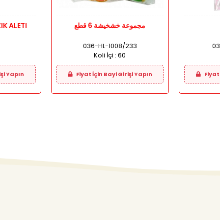
مجموعة خشخيشة 6 قطع
K ALETI
036-HL-1008/233
03
Koli İçi :
60
işi Yapın
Fiyat İçin Bayi Girişi Yapın
Fiyat 