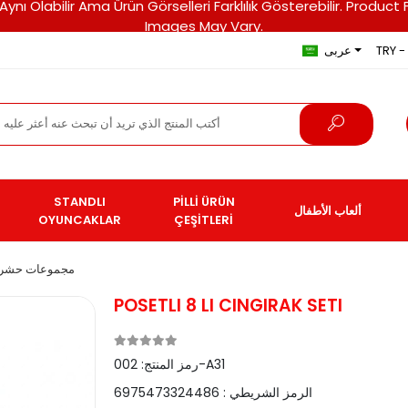
ri Aynı Olabilir Ama Ürün Görselleri Farklılık Gösterebilir. Pro
Images May Vary.
TRY - 
عربى
STANDLI
PİLLİ ÜRÜN
ألعاب الأطفال
OYUNCAKLAR
ÇEŞİTLERİ
مجموعات حشرج
POSETLI 8 LI CINGIRAK SETI
002-A31
رمز المنتج:
الرمز الشريطي :
6975473324486