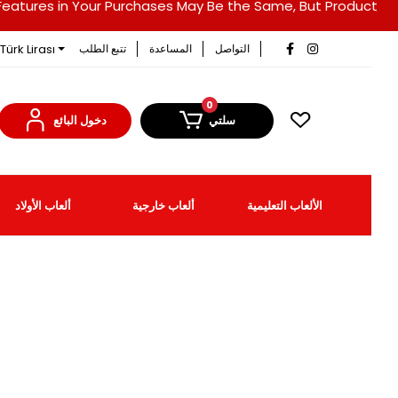
duct Features in Your Purchases May Be the Same, But Product
Türk Lirası
التواصل
المساعدة
تتبع الطلب
0
سلتي
دخول البائع
الألعاب التعليمية
ألعاب خارجية
ألعاب الأولاد