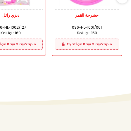
حشرجة القمر
ديزي راتل
6-HL-1002/127
036-HL-1001/061
Koli İçi :
160
Koli İçi :
150
İçin Bayi Girişi Yapın
Fiyat İçin Bayi Girişi Yapın