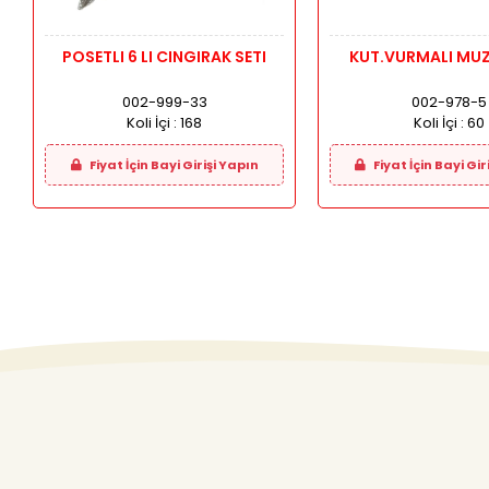
POSETLI 6 LI CINGIRAK SETI
KUT.VURMALI MUZI
002-999-33
002-978-5
Koli İçi :
168
Koli İçi :
60
Fiyat İçin Bayi Girişi Yapın
Fiyat İçin Bayi Gir