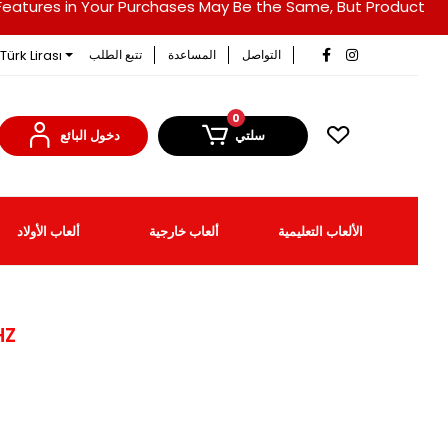
duct Features in Your Purchases May Be the Same, But Product
Türk Lirası
التواصل
المساعدة
تتبع الطلب
0
سلتي
دخول البائع
الألعاب التعليمية
ألعاب خارجية
ألعاب الأولاد
HZ