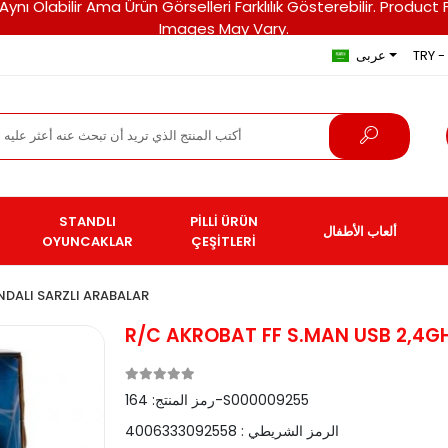
ri Aynı Olabilir Ama Ürün Görselleri Farklılık Gösterebilir. Pro
Images May Vary.
TRY - 
عربى
STANDLI
PİLLİ ÜRÜN
ألعاب الأطفال
OYUNCAKLAR
ÇEŞİTLERİ
DALI SARZLI ARABALAR
R/C AKROBAT FF S.MAN USB 2,4G
164-S000009255
رمز المنتج:
الرمز الشريطي :
4006333092558