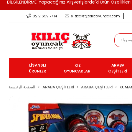
BİLGİLENDİRME :Yapacağınız Alışverişlerde'ki Ürün Özellikle
0212 659 77 14
e-ticaret@kilicoyuncak.com
LİSANSLI
KIZ
ARABA
ÜRÜNLER
OYUNCAKLARI
ÇEŞİTLERİ
KUMAN
ARABA ÇEŞİTLERİ
ARABA ÇEŞİTLERİ
الصفحة الرئيسية