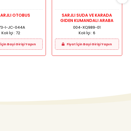
SARJLI OTOBUS
SARJLI SUDA VE KARADA
GIDEN KUMANDALI ARABA
73-I-JC-044A
004-XQ989-01
Koli İçi :
72
Koli İçi :
6
İçin Bayi Girişi Yapın
Fiyat İçin Bayi Girişi Yapın