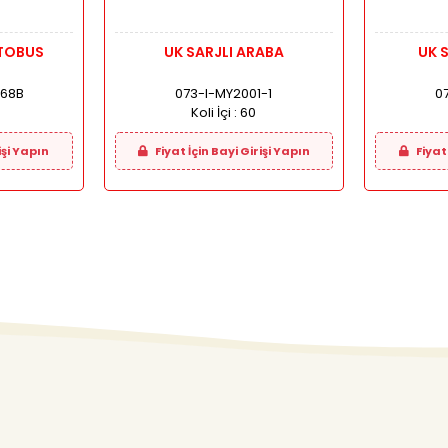
 OTOBUS
UK SARJLI ARABA
UK 
168B
073-I-MY2001-1
0
Koli İçi :
60
işi Yapın
Fiyat İçin Bayi Girişi Yapın
Fiyat 