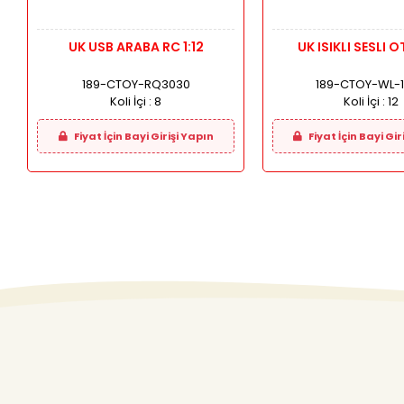
UK USB ARABA RC 1:12
UK ISIKLI SESLI
189-CTOY-RQ3030
189-CTOY-WL-
Koli İçi :
8
Koli İçi :
12
Fiyat İçin Bayi Girişi Yapın
Fiyat İçin Bayi Gir