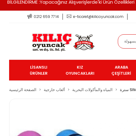
BİLGİLENDİRME :Yapacağınız Alışverişlerde'ki Ürün Özellikle
0212 659 77 14
e-ticaret@kilicoyuncak.com
LİSANSLI
KIZ
ARABA
ÜRÜNLER
OYUNCAKLARI
ÇEŞİTLERİ
المياه والمأكولات البحرية
ألعاب خارجية
الصفحة الرئيسية