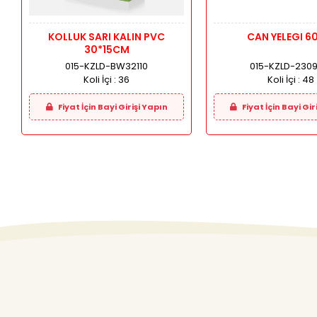
KOLLUK SARI KALIN PVC
CAN YELEGI 
30*15CM
015-KZLD-BW32110
015-KZLD-2309
Koli İçi :
36
Koli İçi :
48
Fiyat İçin Bayi Girişi Yapın
Fiyat İçin Bayi Gir