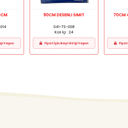
60CM
90CM DESENLI SIMIT
014
041-TS-008
Koli İçi :
24
işi Yapın
Fiyat İçin Bayi Girişi Yapın
Fiyat 