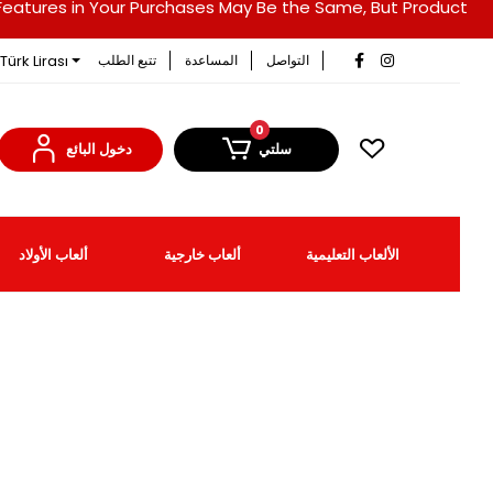
duct Features in Your Purchases May Be the Same, But Product
Türk Lirası
التواصل
المساعدة
تتبع الطلب
0
سلتي
دخول البائع
الألعاب التعليمية
ألعاب خارجية
ألعاب الأولاد