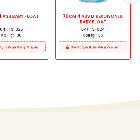
70CM 4 ASS BABY FLOAT
70CM 4 ASS DIREKDIYONLU
BABY FLOAT
041-TS-025
041-TS-024
Koli İçi :
36
Koli İçi :
36
İçin Bayi Girişi Yapın
Fiyat İçin Bayi Girişi Yapın