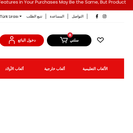
duct Features in Your Purchases May Be the Same, But Product
Türk Lirası
التواصل
المساعدة
تتبع الطلب
0
سلتي
دخول البائع
الألعاب التعليمية
ألعاب خارجية
ألعاب الأولاد