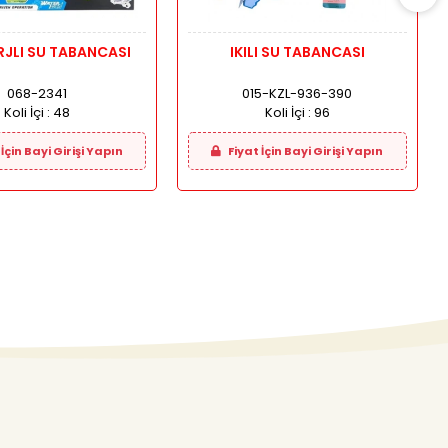
ARJLI SU TABANCASI
IKILI SU TABANCASI
068-2341
015-KZL-936-390
Koli İçi :
48
Koli İçi :
96
İçin Bayi Girişi Yapın
Fiyat İçin Bayi Girişi Yapın