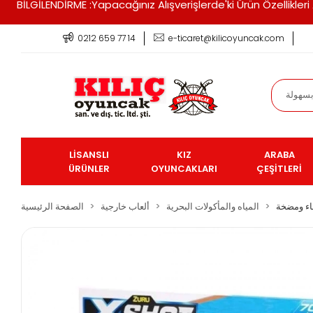
BİLGİLENDİRME :Yapacağınız Alışverişlerde'ki Ürün Özellikle
0212 659 77 14
e-ticaret@kilicoyuncak.com
LİSANSLI
KIZ
ARABA
ÜRÜNLER
OYUNCAKLARI
ÇEŞİTLERİ
ء ومضخة
المياه والمأكولات البحرية
ألعاب خارجية
الصفحة الرئيسية