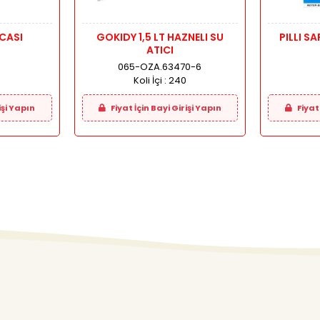
CASI
GOKIDY 1,5 LT HAZNELI SU
PILLI S
ATICI
0
065-OZA.63470-6
Koli İçi :
240
işi Yapın
Fiyat İçin Bayi Girişi Yapın
Fiyat 