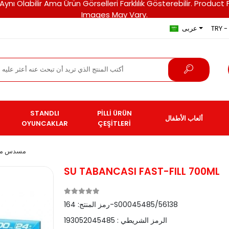
ri Aynı Olabilir Ama Ürün Görselleri Farklılık Gösterebilir. Pro
Images May Vary.
TRY - 
عربى
STANDLI
PİLLİ ÜRÜN
ألعاب الأطفال
OYUNCAKLAR
ÇEŞİTLERİ
مسدس ما
SU TABANCASI FAST-FILL 700ML
164-S00045485/56138
رمز المنتج:
الرمز الشريطي :
193052045485