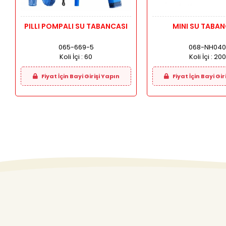
PILLI POMPALI SU TABANCASI
MINI SU TABAN
065-669-5
068-NH04
Koli İçi :
60
Koli İçi :
200
Fiyat İçin Bayi Girişi Yapın
Fiyat İçin Bayi Gir