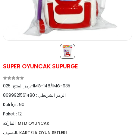
SUPER OYUNCAK SUPURGE
025-IMG-148/IMG-935
رمز المنتج:
الرمز الشريطي :
8699921561480
Koli İçi :
90
Paket :
12
MTD OYUNCAK
الماركة:
KARTELA OYUN SETLERI
التصنيف: