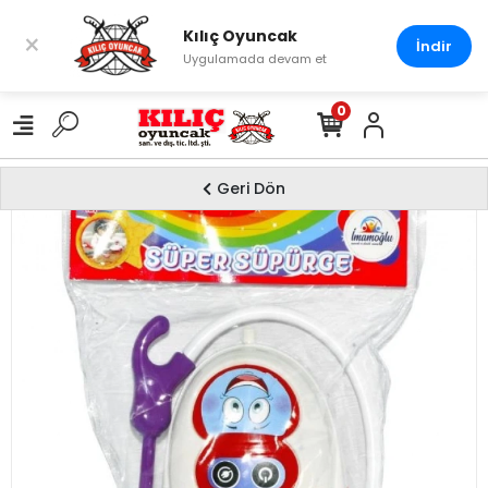
Kılıç Oyuncak
×
İndir
Uygulamada devam et
0
Geri Dön