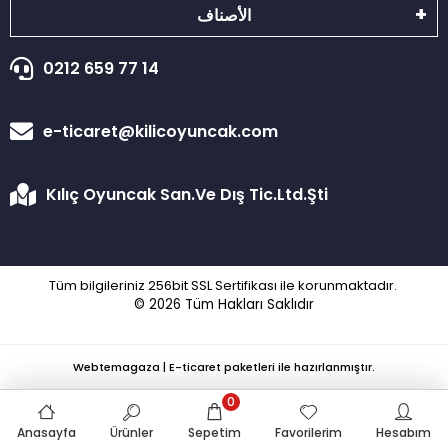
الأصناف
0212 659 77 14
e-ticaret@kilicoyuncak.com
Kılıç Oyuncak San.Ve Dış Tic.Ltd.Şti
Tüm bilgileriniz 256bit SSL Sertifikası ile korunmaktadır.
© 2026
Tüm Hakları Saklıdır
Webtemagaza | E-ticaret paketleri ile hazırlanmıştır.
0
Anasayfa
Ürünler
Sepetim
Favorilerim
Hesabım