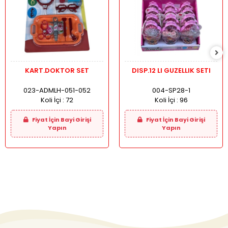
KART.DOKTOR SET
DISP.12 LI GUZELLIK SETI
023-ADMLH-051-052
004-SP28-1
Koli İçi :
72
Koli İçi :
96
Fiyat İçin Bayi Girişi
Fiyat İçin Bayi Girişi
Yapın
Yapın