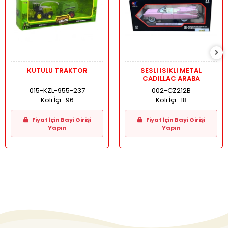
KUTULU TRAKTOR
SESLI ISIKLI METAL
CADILLAC ARABA
015-KZL-955-237
002-CZ212B
Koli İçi :
96
Koli İçi :
18
Fiyat İçin Bayi Girişi
Fiyat İçin Bayi Girişi
Yapın
Yapın