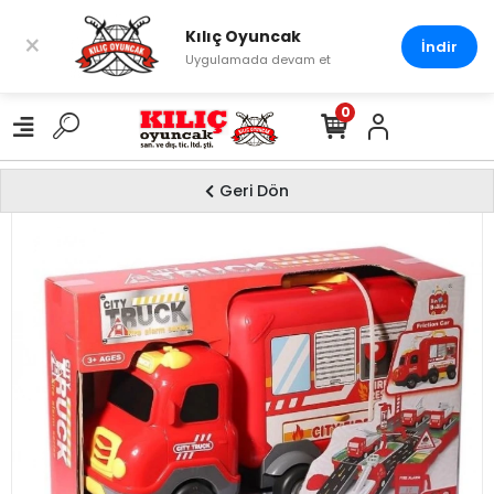
Kılıç Oyuncak
×
İndir
Uygulamada devam et
0
Geri Dön