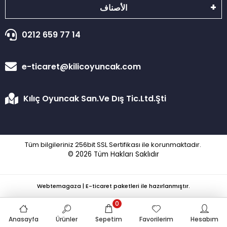
الأصناف
0212 659 77 14
e-ticaret@kilicoyuncak.com
Kılıç Oyuncak San.Ve Dış Tic.Ltd.Şti
Tüm bilgileriniz 256bit SSL Sertifikası ile korunmaktadır.
© 2026
Tüm Hakları Saklıdır
Webtemagaza | E-ticaret paketleri ile hazırlanmıştır.
0
Anasayfa
Ürünler
Sepetim
Favorilerim
Hesabım