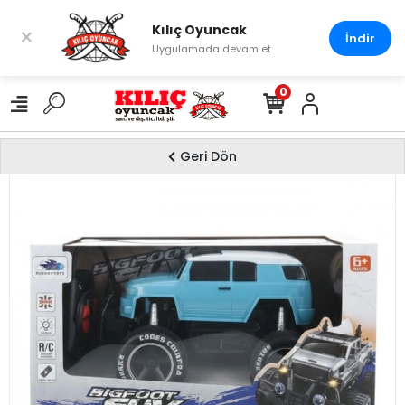
Kılıç Oyuncak
×
İndir
Uygulamada devam et
0
Geri Dön