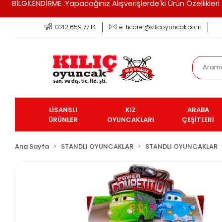
BİLGİLENDİRME :Yapacağınız Alışverişlerde'ki Ürün Özellikle
0212 659 77 14
e-ticaret@kilicoyuncak.com
LİSANSLI
KIZ
ARABA
ÜRÜNLER
OYUNCAKLARI
ÇEŞİTLERİ
Ana Sayfa
STANDLI OYUNCAKLAR
STANDLI OYUNCAKLAR