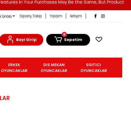
duct Features in Your Purchases May Be the Same, But Product
 Lirası
Sipariş Takip
Yardım
İletişim
0
Bayi Girişi
Sepetim
ERKEK
DIS MEKAN
EGITICI
OYUNCAKLAR
OYUNCAKLAR
OYUNCAKLAR
LAR