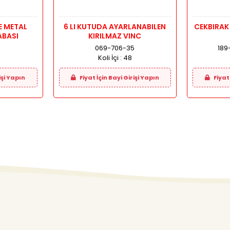
E METAL
6 LI KUTUDA AYARLANABILEN
CEKBIRAK
ABASI
KIRILMAZ VINC
069-706-35
189
Koli İçi :
48
işi Yapın
Fiyat İçin Bayi Girişi Yapın
Fiyat 