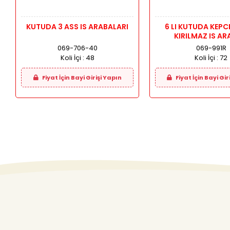
KUTUDA 3 ASS IS ARABALARI
6 LI KUTUDA KEPC
KIRILMAZ IS AR
069-706-40
069-991R
Koli İçi :
48
Koli İçi :
72
Fiyat İçin Bayi Girişi Yapın
Fiyat İçin Bayi Gir