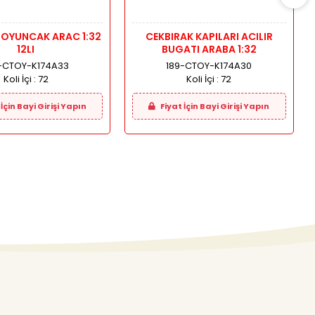
 OYUNCAK ARAC 1:32
CEKBIRAK KAPILARI ACILIR
12LI
BUGATI ARABA 1:32
-CTOY-K174A33
189-CTOY-K174A30
Koli İçi :
72
Koli İçi :
72
İçin Bayi Girişi Yapın
Fiyat İçin Bayi Girişi Yapın