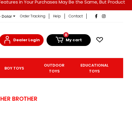
duct Features in Your Purchases May Be the Same, But Product
- Dolar
Order Tracking
Help
Contact
0
Dealer Login
My cart
OUTDOOR
EDUCATIONAL
BOY TOYS
TOYS
TOYS
 HER BROTHER