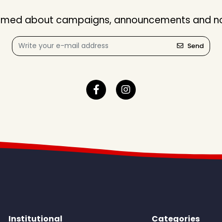
nformed about campaigns, announcements and not
Send
Institutional
Categories