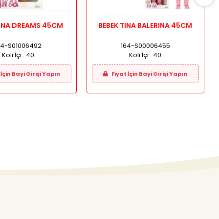
TINA DREAMS 45CM
BEBEK TINA BALERINA 45CM
64-S01006492
164-S00006455
Koli İçi :
40
Koli İçi :
40
İçin Bayi Girişi Yapın
Fiyat İçin Bayi Girişi Yapın