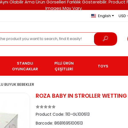
ri Aynı Olabilir Ama Ürün Görselleri Farklılık Gösterebilir. Pro
Images May Vary.
English
USD 
STANDLI
PİLLİ ÜRÜN
TOYS
OYUNCAKLAR
ÇEŞİTLERİ
LU BUYUK BEBEKLER
ROZA BABY IN STROLLER WETTING
Product Code:
110-GL100613
Barcode:
8681695100613