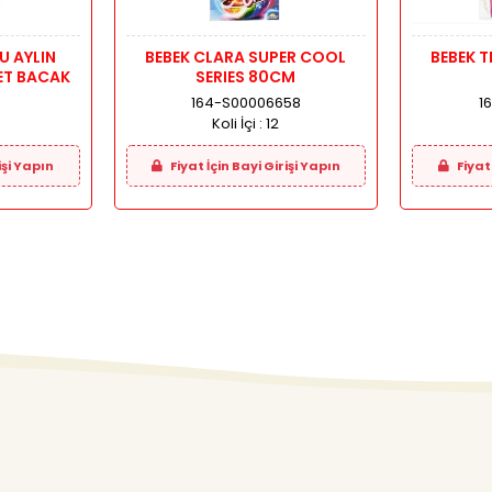
U AYLIN
BEBEK CLARA SUPER COOL
BEBEK 
ET BACAK
SERIES 80CM
164-S00006658
1
Koli İçi :
12
işi Yapın
Fiyat İçin Bayi Girişi Yapın
Fiyat 