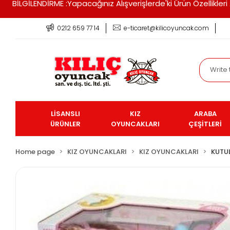
BİLGİLENDİRME :Yapacağınız Alışverişlerde'ki Ürün Özellikle
0212 659 77 14
e-ticaret@kilicoyuncak.com
LİSANSLI
KIZ
ARABA
ÜRÜNLER
OYUNCAKLARI
ÇEŞİTLERİ
Home page
KIZ OYUNCAKLARI
KIZ OYUNCAKLARI
KUTU