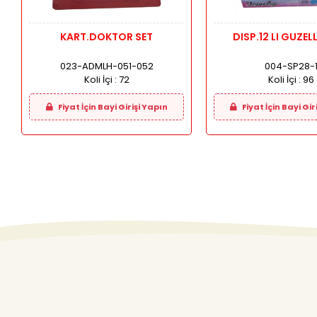
KART.DOKTOR SET
DISP.12 LI GUZELL
023-ADMLH-051-052
004-SP28-
Koli İçi :
72
Koli İçi :
96
Fiyat İçin Bayi Girişi Yapın
Fiyat İçin Bayi Gir