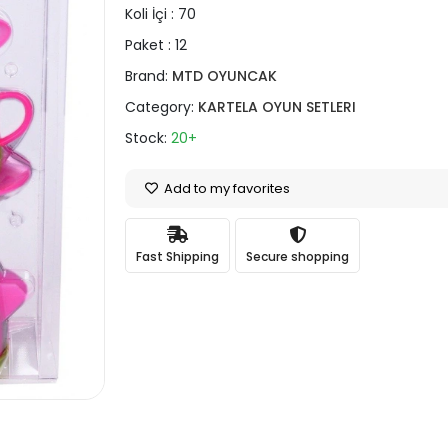
Koli İçi :
70
Paket :
12
Brand:
MTD OYUNCAK
Category:
KARTELA OYUN SETLERI
Stock:
20+
Add to my favorites
Fast Shipping
Secure shopping