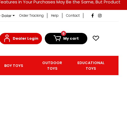
duct Features in Your Purchases May Be the Same, But Product
- Dolar
Order Tracking
Help
Contact
0
Dealer Login
My cart
OUTDOOR
EDUCATIONAL
BOY TOYS
TOYS
TOYS