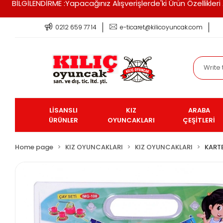
BİLGİLENDİRME :Yapacağınız Alışverişlerde'ki Ürün Özellikle
0212 659 77 14
e-ticaret@kilicoyuncak.com
LİSANSLI
KIZ
ARABA
ÜRÜNLER
OYUNCAKLARI
ÇEŞİTLERİ
Home page
KIZ OYUNCAKLARI
KIZ OYUNCAKLARI
KARTE