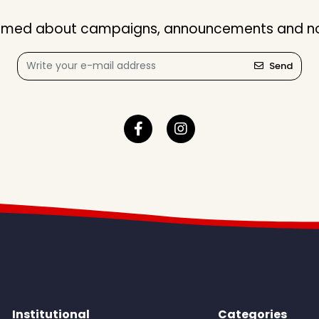
nformed about campaigns, announcements and not
Send
Institutional
Categories