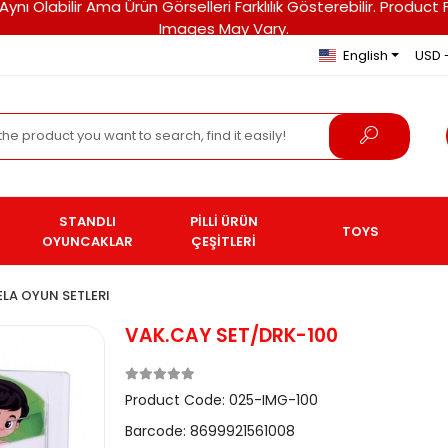
ri Aynı Olabilir Ama Ürün Görselleri Farklılık Gösterebilir. Pro
Images May Vary.
English
USD 
STANDLI
PİLLİ ÜRÜN
TOYS
OYUNCAKLAR
ÇEŞİTLERİ
LA OYUN SETLERI
VAK.CAY SET/DRK-100
Product Code:
025-IMG-100
Barcode:
8699921561008