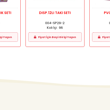
IK SETI
DISP.12LI TAKI SETI
PVC
1
004-SP29-2
Koli İçi :
96
işi Yapın
Fiyat İçin Bayi Girişi Yapın
Fiyat 