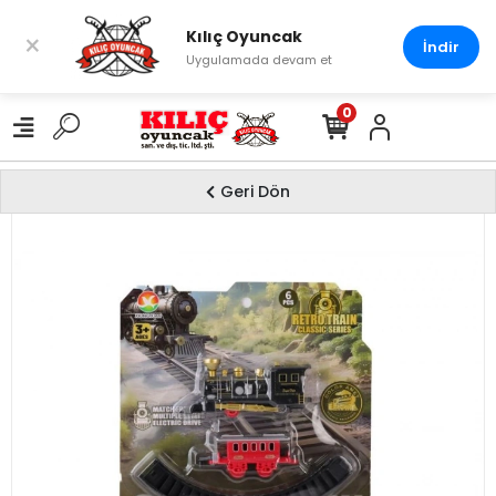
Kılıç Oyuncak
×
İndir
Uygulamada devam et
0
Geri Dön