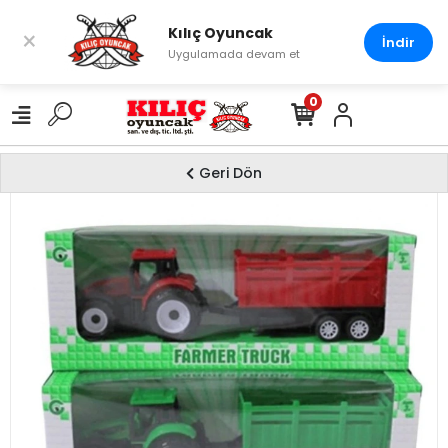
Kılıç Oyuncak
×
İndir
Uygulamada devam et
0
Geri Dön