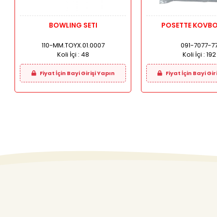
BOWLING SETI
POSETTE KOVBO
110-MM.TOYX.01.0007
091-7077-7
Koli İçi :
48
Koli İçi :
192
Fiyat İçin Bayi Girişi Yapın
Fiyat İçin Bayi Gir