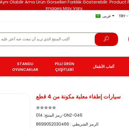
ri Aynı Olabilir Ama Ürün Görselleri Farklılık Gösterebilir. Pro
Images May Vary.
TRY - 
عربى
STANDLI
PİLLİ ÜRÜN
ألعاب الأطفال
OYUNCAKLAR
ÇEŞİTLERİ
سيارات إطفاء معلبة مكونة من 4 قطع
014-DNZ-046
رمز المنتج:
الرمز الشريطي :
8699052030466