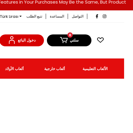
duct Features in Your Purchases May Be the Same, But Product
Türk Lirası
التواصل
المساعدة
تتبع الطلب
0
سلتي
دخول البائع
الألعاب التعليمية
ألعاب خارجية
ألعاب الأولاد