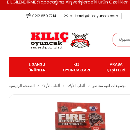
BİLGİLENDİRME :Yapacağınız Alışverişlerde'ki Ürün Özellikle
0212 659 77 14
e-ticaret@kilicoyuncak.com
LİSANSLI
KIZ
ARABA
ÜRÜNLER
OYUNCAKLARI
ÇEŞİTLERİ
مجموعات لعبة محاصر
ألعاب الأولاد
ألعاب الأولاد
الصفحة الرئيسية