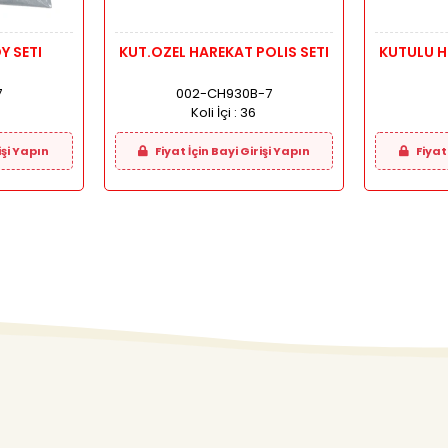
Y SETI
KUT.OZEL HAREKAT POLIS SETI
KUTULU HELIK
7
002-CH930B-7
Koli İçi :
36
işi Yapın
Fiyat İçin Bayi Girişi Yapın
Fiyat 