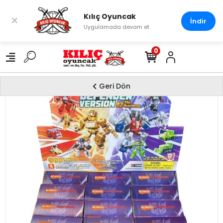
Kılıç Oyuncak
×
İndir
Uygulamada devam et
0
Geri Dön