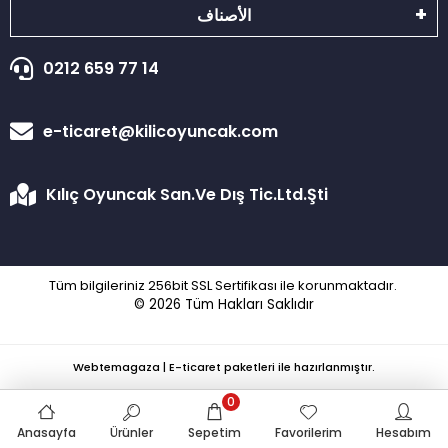
الأصناف
0212 659 77 14
e-ticaret@kilicoyuncak.com
Kılıç Oyuncak San.Ve Dış Tic.Ltd.Şti
Tüm bilgileriniz 256bit SSL Sertifikası ile korunmaktadır.
© 2026
Tüm Hakları Saklıdır
Webtemagaza | E-ticaret paketleri ile hazırlanmıştır.
0
Anasayfa
Ürünler
Sepetim
Favorilerim
Hesabım