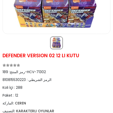
DEFENDER VERSION 02 12 LI KUTU
189-HCV-71302
رمز المنتج:
الرمز الشريطي :
810815530223
Koli İçi :
288
Paket :
12
CEREN
الماركة:
KARAKTERLI OYUNLAR
التصنيف: