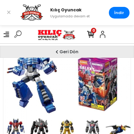
Kılıç Oyuncak
×
İndir
Uygulamada devam et
0
Geri Dön