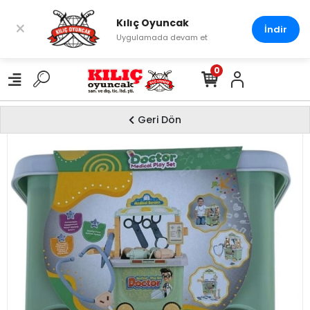
Kılıç Oyuncak
×
İndir
Uygulamada devam et
0
Geri Dön